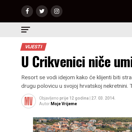
VIJESTI
U Crikvenici niče umi
Resort se vodi idejom kako će klijenti biti str
drugu polovicu u svojoj hrvatskoj nekretnini. 
Objavljeno
prije 12 godina
|
27. 03. 2014.
Autor
Moje Vrijeme