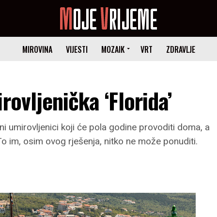
MIROVINA
VIJESTI
MOZAIK
VRT
ZDRAVLJE
rovljenička ‘Florida’
ani umirovljenici koji će pola godine provoditi doma, a
To im, osim ovog rješenja, nitko ne može ponuditi.