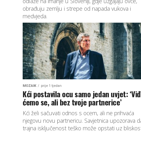
odlaze na imanje u Sloveniji, gdje uzgajaju ovce,
obrađuju zemlju i strepe od napada vukova i
medvjeda.
MOZAIK
prije 1 tjedan
Kći postavila ocu samo jedan uvjet: ‘Vi
ćemo se, ali bez tvoje partnerice’
Kći želi sačuvati odnos s ocem, ali ne prihvaća
njegovu novu partnericu. Savjetnica upozorava d
trajna isključenost teško može opstati uz bliskost