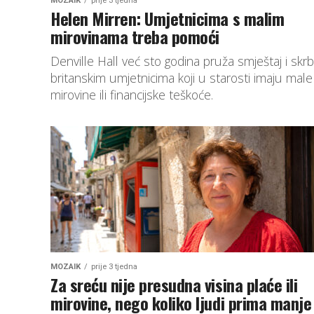
MOZAIK
prije 3 tjedna
Helen Mirren: Umjetnicima s malim
mirovinama treba pomoći
Denville Hall već sto godina pruža smještaj i skrb
britanskim umjetnicima koji u starosti imaju male
mirovine ili financijske teškoće.
MOZAIK
prije 3 tjedna
Za sreću nije presudna visina plaće ili
mirovine, nego koliko ljudi prima manje