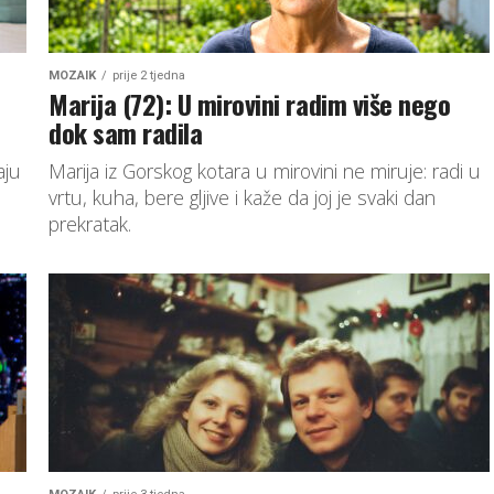
MOZAIK
prije 2 tjedna
Marija (72): U mirovini radim više nego
dok sam radila
aju
Marija iz Gorskog kotara u mirovini ne miruje: radi u
vrtu, kuha, bere gljive i kaže da joj je svaki dan
prekratak.