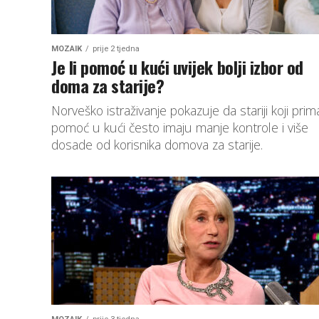
MOZAIK
prije 2 tjedna
Je li pomoć u kući uvijek bolji izbor od
doma za starije?
Norveško istraživanje pokazuje da stariji koji prim
pomoć u kući često imaju manje kontrole i više
dosade od korisnika domova za starije.