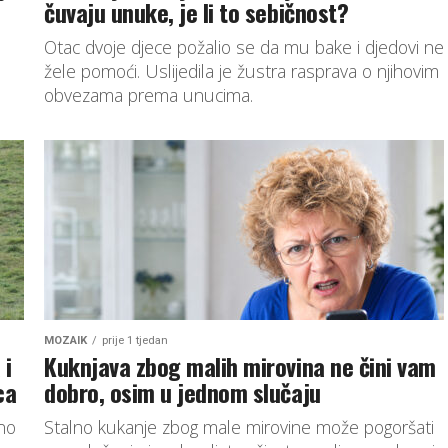
čuvaju unuke, je li to sebičnost?
Otac dvoje djece požalio se da mu bake i djedovi ne
žele pomoći. Uslijedila je žustra rasprava o njihovim
obvezama prema unucima.
MOZAIK
prije 1 tjedan
 i
Kuknjava zbog malih mirovina ne čini vam
ca
dobro, osim u jednom slučaju
vno
Stalno kukanje zbog male mirovine može pogoršati