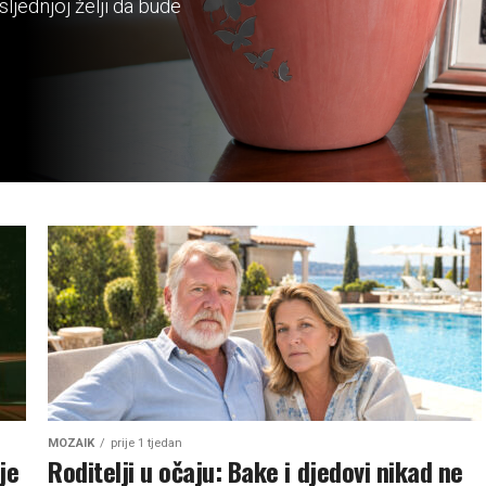
ljednjoj želji da bude
MOZAIK
prije 1 tjedan
je
Roditelji u očaju: Bake i djedovi nikad ne