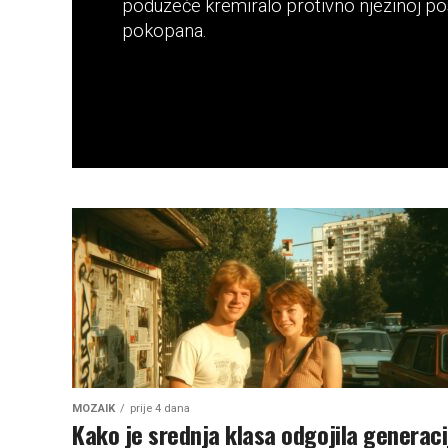
poduzeće kremiralo protivno njezinoj pos
pokopana.
MOZAIK
prije 4 dana
Kako je srednja klasa odgojila generaci