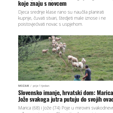
koje znaju s novcem
Djeca srednje klase rano su naučila planirati
kupnje, čuvati stvari, štedjeti male iznose i ne
poistovjećivati novac s uspjehom.
MOZAIK
prije 1 tjedan
Slovensko imanje, hrvatski dom: Marica
Jože svakoga jutra putuju do svojih ova
Marica (68) i Jože (74) Poje u mirovini svakodne