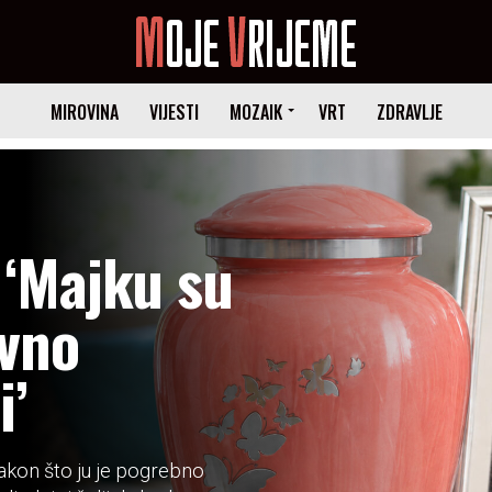
MIROVINA
VIJESTI
MOZAIK
VRT
ZDRAVLJE
 ‘Majku su
ivno
i’
nakon što ju je pogrebno