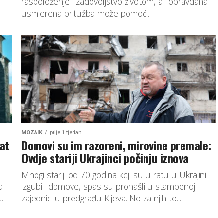
raspoloženje i zadovoljstvo životom, ali opravdana i
usmjerena pritužba može pomoći.
MOZAIK
prije 1 tjedan
đat
Domovi su im razoreni, mirovine premale:
Ovdje stariji Ukrajinci počinju iznova
Mnogi stariji od 70 godina koji su u ratu u Ukrajini
a
izgubili domove, spas su pronašli u stambenoj
.
zajednici u predgrađu Kijeva. No za njih to...