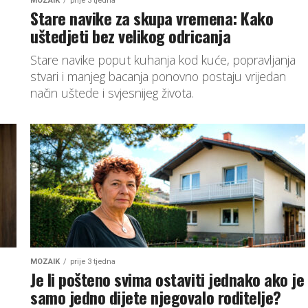
MOZAIK
prije 3 tjedna
Stare navike za skupa vremena: Kako
uštedjeti bez velikog odricanja
Stare navike poput kuhanja kod kuće, popravljanja
stvari i manjeg bacanja ponovno postaju vrijedan
način uštede i svjesnijeg života.
MOZAIK
prije 3 tjedna
Je li pošteno svima ostaviti jednako ako je
samo jedno dijete njegovalo roditelje?