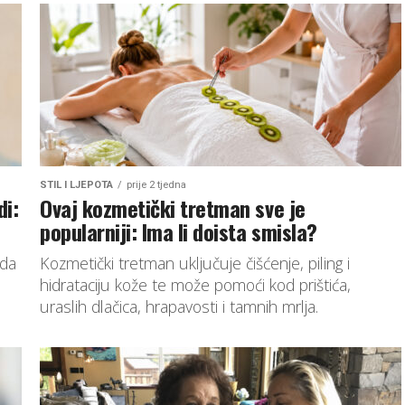
STIL I LJEPOTA
prije 2 tjedna
di:
Ovaj kozmetički tretman sve je
popularniji: Ima li doista smisla?
ada
Kozmetički tretman uključuje čišćenje, piling i
hidrataciju kože te može pomoći kod prištića,
uraslih dlačica, hrapavosti i tamnih mrlja.