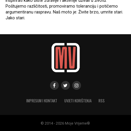
inspirirati kako biste zdravije i aktivnije uživali u životu.
Poštujemo različitosti, promoviramo toleranciju i potičemo
argumentiranu raspravu. Naš moto je: Živite brzo, umrite stari.
Jako stari.
IMPRESUM I KONTAKT
UVJETI KORIŠTENJA
RSS
© 2014 - 2026 Moje Vrijeme®