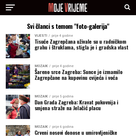
Svi članci s temom "foto-galerija"
VIJESTI
prije 4 godine
Tisuće Zagrepčana uživale su u radničkom
grahu i štruklama, stigla je i gradska vlast
MOZAIK
prije 4 godine
Šareno srce Zagreba: Sunce je izmamilo
Zagrepčane na kupovinu cvijeća i voća
MOZAIK
prije 5 godina
Dan Grada Zagreba: Kravat pukovnija i
smjena straže na Jelačić placu
MOZAIK
prije 6 godina
Crveni nosovi donose u umirovljeničke