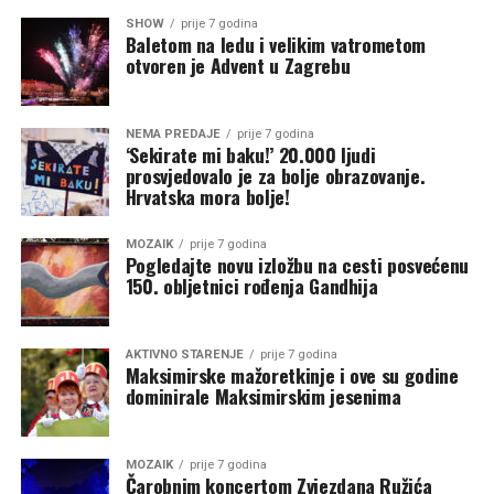
SHOW
prije 7 godina
Baletom na ledu i velikim vatrometom
otvoren je Advent u Zagrebu
NEMA PREDAJE
prije 7 godina
‘Sekirate mi baku!’ 20.000 ljudi
prosvjedovalo je za bolje obrazovanje.
Hrvatska mora bolje!
MOZAIK
prije 7 godina
Pogledajte novu izložbu na cesti posvećenu
150. obljetnici rođenja Gandhija
AKTIVNO STARENJE
prije 7 godina
Maksimirske mažoretkinje i ove su godine
dominirale Maksimirskim jesenima
MOZAIK
prije 7 godina
Čarobnim koncertom Zvjezdana Ružića