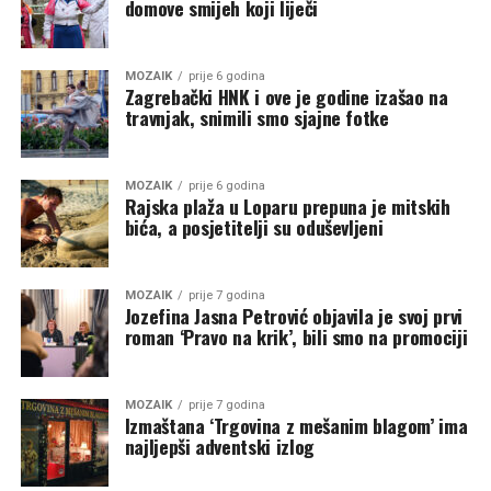
domove smijeh koji liječi
MOZAIK
prije 6 godina
Zagrebački HNK i ove je godine izašao na
travnjak, snimili smo sjajne fotke
MOZAIK
prije 6 godina
Rajska plaža u Loparu prepuna je mitskih
bića, a posjetitelji su oduševljeni
MOZAIK
prije 7 godina
Jozefina Jasna Petrović objavila je svoj prvi
roman ‘Pravo na krik’, bili smo na promociji
MOZAIK
prije 7 godina
Izmaštana ‘Trgovina z mešanim blagom’ ima
najljepši adventski izlog