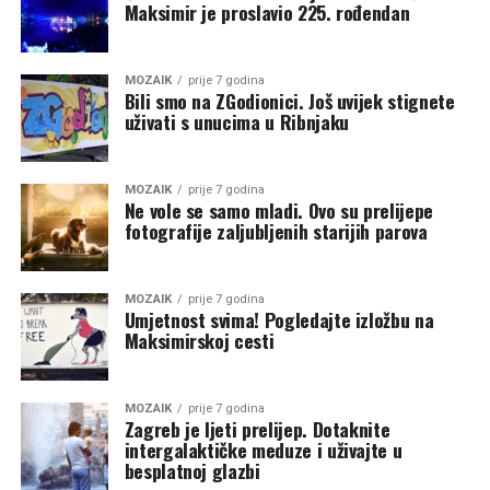
Maksimir je proslavio 225. rođendan
MOZAIK
prije 7 godina
Bili smo na ZGodionici. Još uvijek stignete
uživati s unucima u Ribnjaku
MOZAIK
prije 7 godina
Ne vole se samo mladi. Ovo su prelijepe
fotografije zaljubljenih starijih parova
MOZAIK
prije 7 godina
Umjetnost svima! Pogledajte izložbu na
Maksimirskoj cesti
MOZAIK
prije 7 godina
Zagreb je ljeti prelijep. Dotaknite
intergalaktičke meduze i uživajte u
besplatnoj glazbi