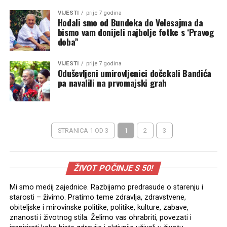
VIJESTI
prije 7 godina
Hodali smo od Bundeka do Velesajma da
bismo vam donijeli najbolje fotke s ‘Pravog
doba”
VIJESTI
prije 7 godina
Oduševljeni umirovljenici dočekali Bandića
pa navalili na prvomajski grah
STRANICA 1 OD 3
1
2
3
ŽIVOT POČINJE S 50!
Mi smo medij zajednice. Razbijamo predrasude o starenju i
starosti – živimo. Pratimo teme zdravlja, zdravstvene,
obiteljske i mirovinske politike, politike, kulture, zabave,
znanosti i životnog stila. Želimo vas ohrabriti, povezati i