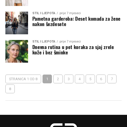
STIL I LJEPOTA
prije 7 mjeseci
Pametna garderoba: Deset komada za žene
nakon šezdesete
STIL I LJEPOTA
prije 7 mjeseci
Dnevna rutina u pet koraka za sjaj zrele
kože i bez šminke
STRANICA 1 OD 8
1
2
3
4
5
6
7
8