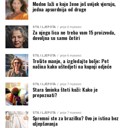
Modne laži u koje žene još uvijek vjeruju,
jedna apsurdnija od druge
STIL I LJEPOTA
prije 6 mjeseci
Za njegu lica ne treba vam 15 proizvoda,
dovoljna su samo četiri
STIL I LJEPOTA
prije 6 mjeseci
Trošite manje, a izgledajte bolje: Pet
načina kako uštedjeti na kupnji odjeće
STIL I LJEPOTA
prije 7 mjeseci
Stara šminka šteti koži: Kako je
prepoznati?
STIL I LJEPOTA
prije 7 mjeseci
Spremni ste za brazilku? Ovo je istina bez
uljepšavanja