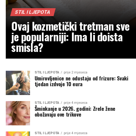
STIL I LJEPOTA
Ovaj kozmetički tretman sve
je popularniji: Ima li doista
smisla?
STIL I LJEPOTA
prije 2 mjeseca
Umirovljenice ne odustaju od frizure: Svaki
tjedan izdvoje 10 eura
STIL I LJEPOTA
prije 4 mjeseca
Šminkanje u 2026. godini: Zrele žene
obožavaju ove trikove
STIL I LJEPOTA
prije 4 mjeseca