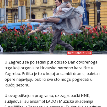
foto: Sandro Bura
U Zagrebu se po sedmi put održao Dan otvorenoga
trga koji organizira Hrvatsko narodno kazalište u
Zagrebu. Prilika je to u kojoj ansambli drame, baleta i
opere najavljuju publici sve što mogu pogledati u
idućoj sezonu.
U ovogodišnjem programu, uz zagrebački HNK,
sudjelovali su ansambl LADO i Muzička akademija
Sveučilišta u Zagrebu uz potporu Turističke zajednice