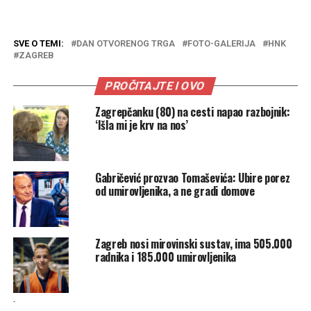
SVE O TEMI:
DAN OTVORENOG TRGA
FOTO-GALERIJA
HNK
ZAGREB
PROČITAJTE I OVO
Zagrepčanku (80) na cesti napao razbojnik:
‘Išla mi je krv na nos’
Gabričević prozvao Tomaševića: Ubire porez
od umirovljenika, a ne gradi domove
Zagreb nosi mirovinski sustav, ima 505.000
radnika i 185.000 umirovljenika
.