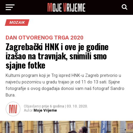
MOZAIK
DAN OTVORENOG TRGA 2020
Zagrebački HNK i ove je godine
izašao na travnjak, snimili smo
sjajne fotke
Kulturni program koji je Trg ispred HNK-u Zagreb pretvorio u
najveću pozornicu u gradu trajao je od 11 do 13 sati. Sjajne
fotografije s ovog događaja donosi vam naš fotograf Sandro
Bura.
Objavljeno
prije 6 godina
|
03. 10. 2020.
Autor
Moje Vrijeme