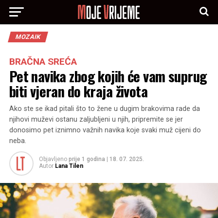
MOZAIK
BRAČNA SREĆA
Pet navika zbog kojih će vam suprug
biti vjeran do kraja života
Ako ste se ikad pitali što to žene u dugim brakovima rade da
njihovi muževi ostanu zaljubljeni u njih, pripremite se jer
donosimo pet iznimno važnih navika koje svaki muž cijeni do
neba.
Objavljeno
prije 1 godina
|
18. 07. 2025.
Autor
Lana Tilen