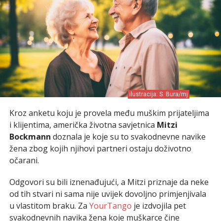
ilustracija: S. Bura/mj
Kroz anketu koju je provela među muškim prijateljima
i klijentima, američka životna savjetnica
Mitzi
Bockmann
doznala je koje su to svakodnevne navike
žena zbog kojih njihovi partneri ostaju doživotno
očarani.
Odgovori su bili iznenađujući, a Mitzi priznaje da neke
od tih stvari ni sama nije uvijek dovoljno primjenjivala
u vlastitom braku. Za
YourTango
je izdvojila pet
svakodnevnih navika žena koje muškarce čine