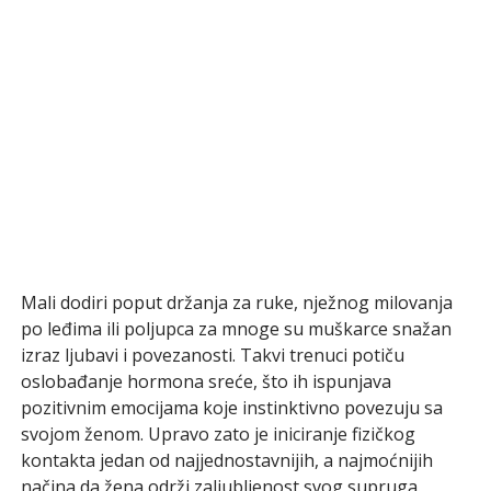
Mali dodiri poput držanja za ruke, nježnog milovanja
po leđima ili poljupca za mnoge su muškarce snažan
izraz ljubavi i povezanosti. Takvi trenuci potiču
oslobađanje hormona sreće, što ih ispunjava
pozitivnim emocijama koje instinktivno povezuju sa
svojom ženom. Upravo zato je iniciranje fizičkog
kontakta jedan od najjednostavnijih, a najmoćnijih
načina da žena održi zaljubljenost svog supruga.