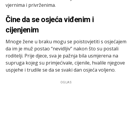
vjernima i privrženima.
Čine da se osjeća viđenim i
cijenjenim
Mnoge žene u braku mogu se poistovjetiti s osjećajem
da im je muž postao “nevidljiv” nakon što su postali
roditelji. Prije djece, sva je pažnja bila usmjerena na
supruga kojeg su primjećivale, cijenile, hvalile njegove
uspjehe i trudile se da se svaki dan osjeća voljeno.
OGLAS