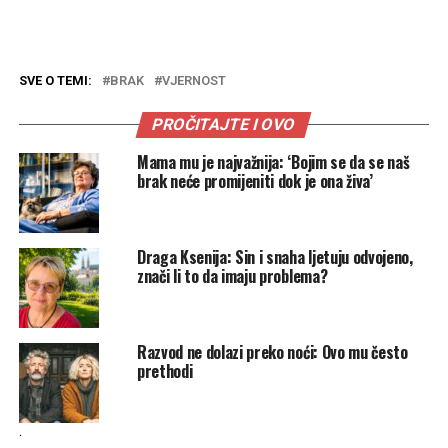
SVE O TEMI:
BRAK
VJERNOST
PROČITAJTE I OVO
Mama mu je najvažnija: ‘Bojim se da se naš
brak neće promijeniti dok je ona živa’
Draga Ksenija: Sin i snaha ljetuju odvojeno,
znači li to da imaju problema?
Razvod ne dolazi preko noći: Ovo mu često
prethodi
.