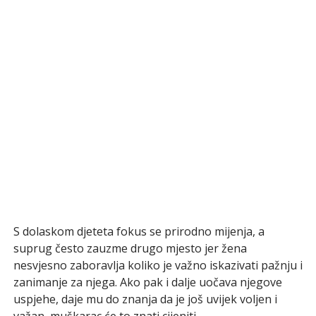
S dolaskom djeteta fokus se prirodno mijenja, a
suprug često zauzme drugo mjesto jer žena
nesvjesno zaboravlja koliko je važno iskazivati pažnju i
zanimanje za njega. Ako pak i dalje uočava njegove
uspjehe, daje mu do znanja da je još uvijek voljen i
važan, muškarac će to znati cijeniti.