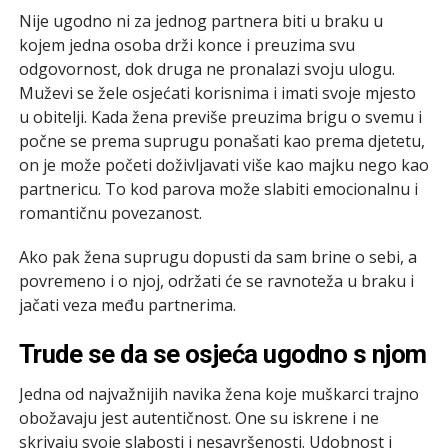
Nije ugodno ni za jednog partnera biti u braku u
kojem jedna osoba drži konce i preuzima svu
odgovornost, dok druga ne pronalazi svoju ulogu.
Muževi se žele osjećati korisnima i imati svoje mjesto
u obitelji. Kada žena previše preuzima brigu o svemu i
počne se prema suprugu ponašati kao prema djetetu,
on je može početi doživljavati više kao majku nego kao
partnericu. To kod parova može slabiti emocionalnu i
romantičnu povezanost.
Ako pak žena suprugu dopusti da sam brine o sebi, a
povremeno i o njoj, održati će se ravnoteža u braku i
jačati veza među partnerima.
Trude se da se osjeća ugodno s njom
Jedna od najvažnijih navika žena koje muškarci trajno
obožavaju jest autentičnost. One su iskrene i ne
skrivaju svoje slabosti i nesavršenosti. Udobnost i