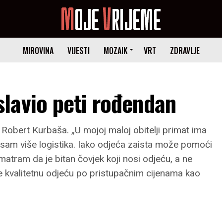
MIROVINA
VIJESTI
MOZAIK
VRT
ZDRAVLJE
lavio peti rođendan
Robert Kurbaša. „U mojoj maloj obitelji primat ima
a sam više logistika. Iako odjeća zaista može pomoći
matram da je bitan čovjek koji nosi odjeću, a ne
če kvalitetnu odjeću po pristupačnim cijenama kao