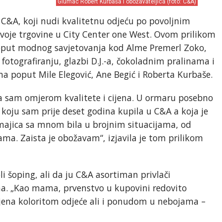
Glumac Robert Kurbaša i obožavateljica (foto: C&A)
C&A, koji nudi kvalitetnu odjeću po povoljnim
svoje trgovine u City Center one West. Ovom prilikom
poput modnog savjetovanja kod Alme Premerl Zoko,
otografiranju, glazbi D.J.-a, čokoladnim pralinama i
a poput Mile Elegović, Ane Begić i Roberta Kurbaše.
a sam omjerom kvalitete i cijena. U ormaru posebno
koju sam prije deset godina kupila u C&A a koja je
 majica sa mnom bila u brojnim situacijama, od
cama. Zaista je obožavam“, izjavila je tom prilikom
i šoping, ali da ju C&A asortiman privlači
ma. „Kao mama, prvenstvo u kupovini redovito
jena koloritom odjeće ali i ponudom u nebojama –