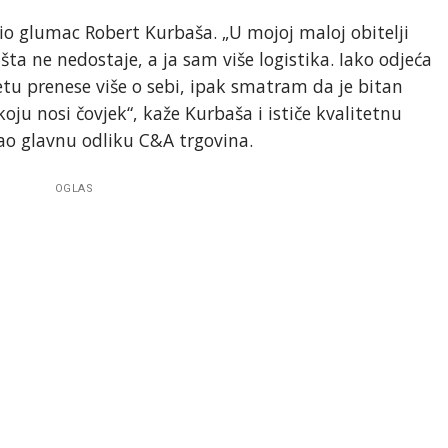
io glumac Robert Kurbaša. „U mojoj maloj obitelji
ta ne nedostaje, a ja sam više logistika. Iako odjeća
tu prenese više o sebi, ipak smatram da je bitan
koju nosi čovjek“, kaže Kurbaša i ističe kvalitetnu
ao glavnu odliku C&A trgovina.
OGLAS