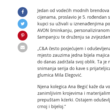
Jedan od vodećih modnih brendova 
cijenama, proslavio je 5. rođendan 
kupci su uživali u iznenađenjima 
AVON šminkanju, personaliziranom f
šampanjcu te druženju sa zvijezdam
„C&A često posjećujem i oduševljen
mjesto zauzima jedna bijela majica 
do danas zadržala svoj oblik. Ta je
snimanja serija do kave s prijatelji
glumica Mila Elegović.
Njena kolegica Ana Begić kaže da vol
zanimljivim krojevima i materijali
prepuštam kćerki. Ostajem oduševl
crnoj i bijeloj.“