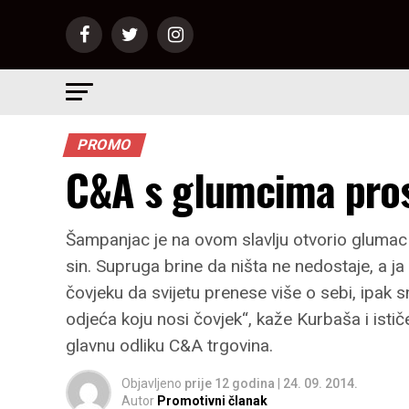
PROMO
C&A s glumcima pros
Šampanjac je na ovom slavlju otvorio glumac 
sin. Supruga brine da ništa ne nedostaje, a j
čovjeku da svijetu prenese više o sebi, ipak s
odjeća koju nosi čovjek“, kaže Kurbaša i isti
glavnu odliku C&A trgovina.
Objavljeno
prije 12 godina
|
24. 09. 2014.
Autor
Promotivni članak