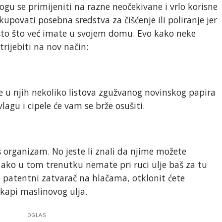
u se primijeniti na razne neočekivane i vrlo korisne
upovati posebna sredstva za čišćenje ili poliranje jer
ešto što već imate u svojem domu. Evo kako neke
ijebiti na nov način:
e u njih nekoliko listova zgužvanog novinskog papira
vlagu i cipele će vam se brže osušiti.
š organizam. No jeste li znali da njime možete
 ako u tom trenutku nemate pri ruci ulje baš za tu
patentni zatvarač na hlačama, otklonit ćete
 kapi maslinovog ulja.
OGLAS