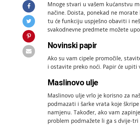
Mnoge stvari u vašem kućanstvu mog
načine. Doista, ponekad ne morate k
tu će funkciju uspješno obaviti i n
svakodnevne predmete možete upotr
Novinski papir
Ako su vam cipele promočile, stavit
i ostavite preko noći. Papir će upiti 
Maslinovo ulje
Maslinovo ulje vrlo je korisno za na
podmazati i šarke vrata koje škripe
namjenu. Također, ako vam zapinje 
problem podmažete li ga s dvije-tri