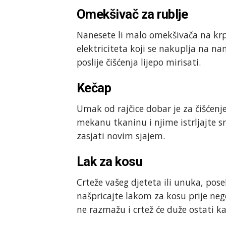
Omekšivač za rublje
Nanesete li malo omekšivača na krpu
elektriciteta koji se nakuplja na na
poslije čišćenja lijepo mirisati.
Kečap
Umak od rajčice dobar je za čišćenj
mekanu tkaninu i njime istrljajte s
zasjati novim sjajem.
Lak za kosu
Crteže vašeg djeteta ili unuka, po
našpricajte lakom za kosu prije nego
ne razmažu i crtež će duže ostati k