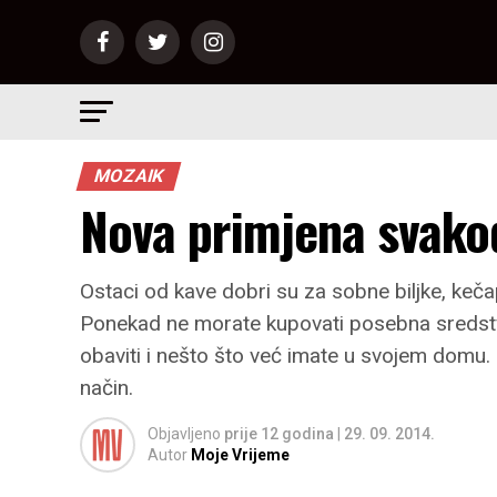
MOZAIK
Nova primjena svakod
Ostaci od kave dobri su za sobne biljke, kečap
Ponekad ne morate kupovati posebna sredstva z
obaviti i nešto što već imate u svojem domu. 
način.
Objavljeno
prije 12 godina
|
29. 09. 2014.
Autor
Moje Vrijeme