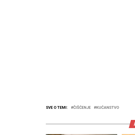
SVE O TEMI:
ČIŠĆENJE
KUĆANSTVO