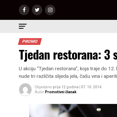
PROMO
Tjedan restorana: 3 
U akciju “Tjedan restorana”, koja traje do 12.
nude tri različita slijeda jela, čašu vina i aper
Objavljeno
prije 12 godina
|
07. 10. 2014.
Autor
Promotivni članak