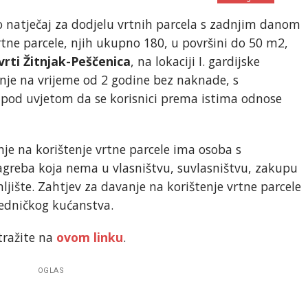
o natječaj za dodjelu vrtnih parcela s zadnjim danom
rtne parcele, njih ukupno 180, u površini do 50 m2,
rti Žitnjak-Peščenica
, na lokaciji I. gardijske
tenje na vrijeme od 2 godine bez naknade, s
 pod uvjetom da se korisnici prema istima odnose
je na korištenje vrtne parcele ima osoba s
greba koja nema u vlasništvu, suvlasništvu, zakupu
ljište. Zahtjev za davanje na korištenje vrtne parcele
edničkog kućanstva.
otražite na
ovom linku
.
OGLAS