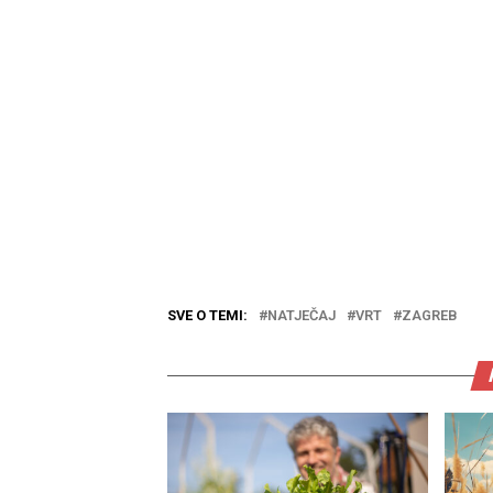
SVE O TEMI:
NATJEČAJ
VRT
ZAGREB