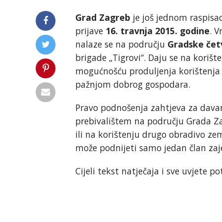
Grad Zagreb
je još jednom raspisa
prijave
16. travnja 2015. godine
. V
nalaze se na području
Gradske četv
brigade „Tigrovi“. Daju se na koriš
mogućnošću produljenja korištenja
pažnjom dobrog gospodara.
Pravo podnošenja zahtjeva za davan
prebivalištem na području Grada Za
ili na korištenju drugo obradivo zem
može podnijeti samo jedan član zaj
Cijeli tekst natječaja i sve uvjete p