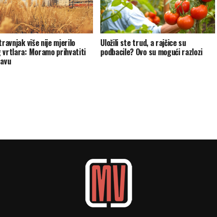
travnjak više nije mjerilo
Uložili ste trud, a rajčice su
 vrtlara: Moramo prihvatiti
podbacile? Ovo su mogući razlozi
ravu