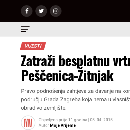
VIJESTI
Zatraži besplatnu vrt
Peščenica-Žitnjak
Pravo podnošenja zahtjeva za davanje na kor
području Grada Zagreba koja nema u vlasništv
obradivo zemljište.
Objavljeno
prije 11 godina
|
05. 04. 2015.
Autor
Moje Vrijeme