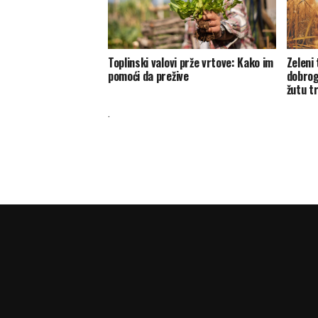
Toplinski valovi prže vrtove: Kako im
Zeleni 
pomoći da prežive
dobrog
žutu t
.