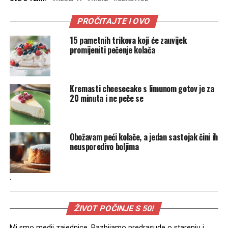
PROČITAJTE I OVO
15 pametnih trikova koji će zauvijek
promijeniti pečenje kolača
Kremasti cheesecake s limunom gotov je za
20 minuta i ne peče se
Obožavam peći kolače, a jedan sastojak čini ih
neusporedivo boljima
.
ŽIVOT POČINJE S 50!
Mi smo medij zajednice. Razbijamo predrasude o starenju i