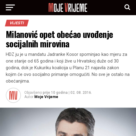
VIJESTI
Milanović opet obećao uvođenje
socijalnih mirovina
HDZ ju je u mandatu Jadranke Kosor spominjao kao mjeru za
one starije od 65 godina i koji žive u Hrvatskoj duže od 30
godina, dok je Kukuriku koalicija u Planu 21 najavila zakon
kojim će ovo socijalno primanje omogućiti. No sve je ostalo na
obećanjima.
Objavljeno
prije 10 godina
|
02. 08. 2016.
Autor
Moje Vrijeme