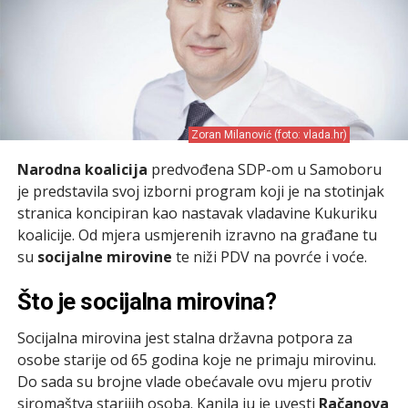
Zoran Milanović (foto: vlada.hr)
Narodna koalicija
predvođena SDP-om u Samoboru
je predstavila svoj izborni program koji je na stotinjak
stranica koncipiran kao nastavak vladavine Kukuriku
koalicije. Od mjera usmjerenih izravno na građane tu
su
socijalne mirovine
te niži PDV na povrće i voće.
Što je socijalna mirovina?
Socijalna mirovina jest stalna državna potpora za
osobe starije od 65 godina koje ne primaju mirovinu.
Do sada su brojne vlade obećavale ovu mjeru protiv
siromaštva starijih osoba. Kanila ju je uvesti
Račanova