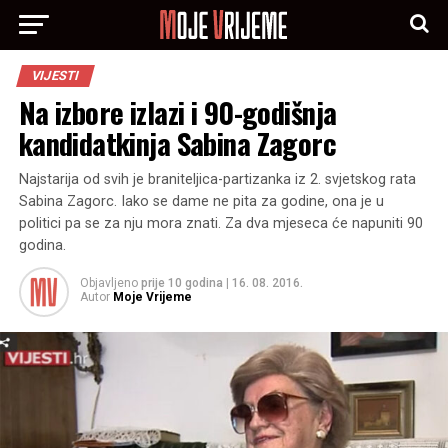
VIJESTI
Na izbore izlazi i 90-godišnja
kandidatkinja Sabina Zagorc
Najstarija od svih je braniteljica-partizanka iz 2. svjetskog rata
Sabina Zagorc. Iako se dame ne pita za godine, ona je u
politici pa se za nju mora znati. Za dva mjeseca će napuniti 90
godina.
Objavljeno
prije 10 godina
|
16. 08. 2016.
Autor
Moje Vrijeme