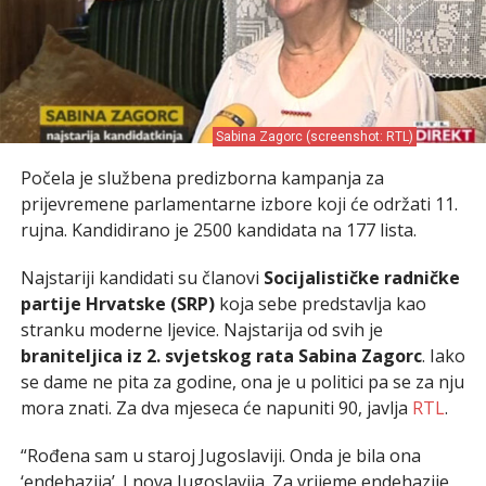
Sabina Zagorc (screenshot: RTL)
Počela je službena predizborna kampanja za
prijevremene parlamentarne izbore koji će održati 11.
rujna. Kandidirano je 2500 kandidata na 177 lista.
Najstariji kandidati su članovi
Socijalističke radničke
partije Hrvatske (SRP)
koja sebe predstavlja kao
stranku moderne ljevice. Najstarija od svih je
braniteljica iz 2. svjetskog rata
Sabina Zagorc
. Iako
se dame ne pita za godine, ona je u politici pa se za nju
mora znati. Za dva mjeseca će napuniti 90, javlja
RTL
.
“Rođena sam u staroj Jugoslaviji. Onda je bila ona
‘endehazija’. I nova Jugoslavija. Za vrijeme endehazije