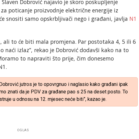
a Slaven Dobrović najavio je skoro poskupljenje
za poticanje proizvodnje električne energije iz
eće snositi samo opskrbljivači nego i građani, javlja
N1
e, ali to će biti mala promjena. Par postotaka 4, 5 ili 6
o naći izlaz”, rekao je Dobrović dodavši kako na to
 ”Moramo to napraviti što prije, čim donesemo
N1.
 Dobrović jutros je to opovrgnuo i naglasio kako građani ipak
amo znati da je PDV za građane pao s 25 na deset posto. To
truje u odnosu na 12. mjesec neće biti”, kazao je.
OGLAS