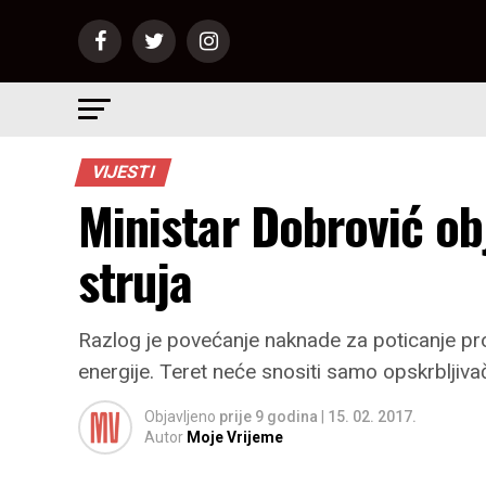
VIJESTI
Ministar Dobrović ob
struja
Razlog je povećanje naknade za poticanje proi
energije. Teret neće snositi samo opskrbljivači
Objavljeno
prije 9 godina
|
15. 02. 2017.
Autor
Moje Vrijeme