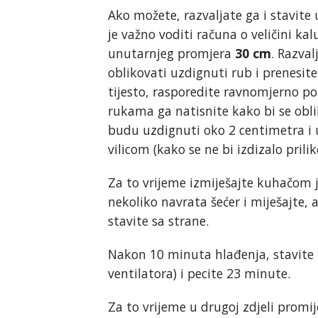
Ako možete, razvaljate ga i stavite
je važno voditi računa o veličini ka
unutarnjeg promjera
30 cm
. Razva
oblikovati uzdignuti rub i prenesite
tijesto, rasporedite ravnomjerno po
rukama ga natisnite kako bi se obli
budu uzdignuti oko 2 centimetra i 
vilicom (kako se ne bi izdizalo prili
Za to vrijeme izmiješajte kuhačom j
nekoliko navrata šećer i miješajte, 
stavite sa strane.
Nakon 10 minuta hlađenja, stavite p
ventilatora) i pecite 23 minute.
Za to vrijeme u drugoj zdjeli promij