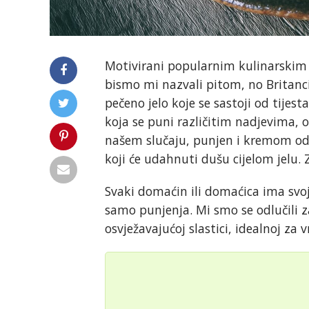
Motivirani popularnim kulinarskim 
bismo mi nazvali pitom, no Britanci g
pečeno jelo koje se sastoji od tijes
koja se puni različitim nadjevima, 
našem slučaju, punjen i kremom od m
koji će udahnuti dušu cijelom jelu. 
Svaki domaćin ili domaćica ima svoj
samo punjenja. Mi smo se odlučili za 
osvježavajućoj slastici, idealnoj za 