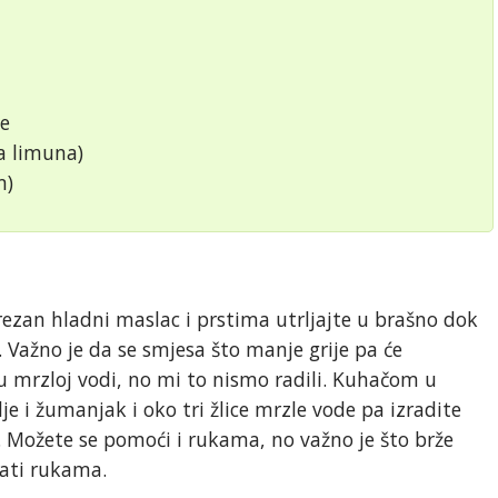
ce
a limuna)
m)
rezan hladni maslac i prstima utrljajte u brašno dok
 Važno je da se smjesa što manje grije pa će
u mrzloj vodi, no mi to nismo radili. Kuhačom u
je i žumanjak i oko tri žlice mrzle vode pa izradite
. Možete se pomoći i rukama, no važno je što brže
jati rukama.