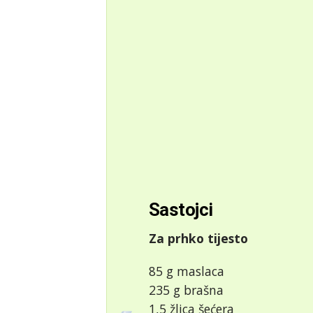
Sastojci
Za prhko tijesto
85 g maslaca
235 g brašna
1,5 žlica šećera