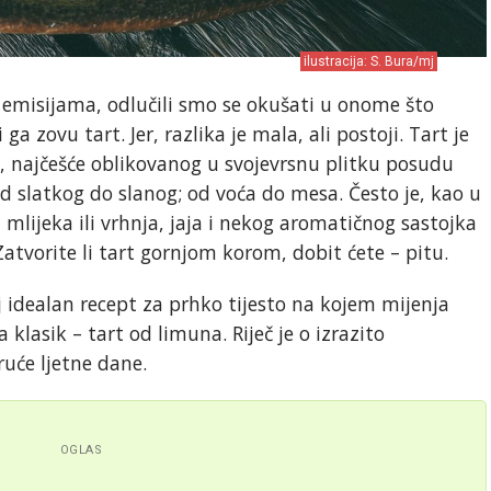
ilustracija: S. Bura/mj
emisijama, odlučili smo se okušati u onome što
a zovu tart. Jer, razlika je mala, ali postoji. Tart je
ta, najčešće oblikovanog u svojevrsnu plitku posudu
od slatkog do slanog; od voća do mesa. Često je, kao u
lijeka ili vrhnja, jaja i nekog aromatičnog sastojka
Zatvorite li tart gornjom korom, dobit ćete – pitu.
 idealan recept za prhko tijesto na kojem mijenja
klasik – tart od limuna. Riječ je o izrazito
vruće ljetne dane.
OGLAS