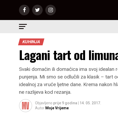
KUHINJA
Lagani tart od limun
Svaki domaćin ili domaćica ima svoj idealan 
punjenja. Mi smo se odlučili za klasik – tart od
idealnoj za vruće ljetne dane. Krema nakon hla
ne razlijeva kod rezanja.
Objavljeno
prije 9 godina
|
14. 05. 2017.
Autor
Moje Vrijeme