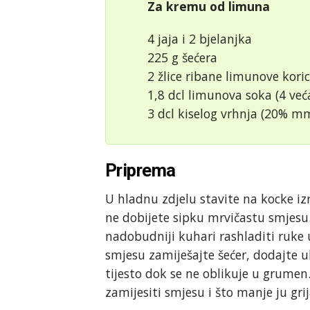
Za kremu od limuna
4 jaja i 2 bjelanjka
225 g šećera
2 žlice ribane limunove kori
1,8 dcl limunova soka (4 već
3 dcl kiselog vrhnja (20% m
Priprema
U hladnu zdjelu stavite na kocke iz
ne dobijete sipku mrvičastu smjesu.
nadobudniji kuhari rashladiti ruke 
smjesu zamiješajte šećer, dodajte ul
tijesto dok se ne oblikuje u grumen
zamijesiti smjesu i što manje ju gri