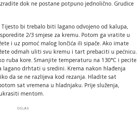
Razradite dok ne postane potpuno jednolično. Grudice
. Tijesto bi trebalo biti lagano odvojeno od kalupa,
rasporedite 2/3 smjese za kremu. Potom ga vratite u
žete i uz pomoć malog lončića ili sipače. Ako imate
žete odmah uliti svu kremu i tart prebaciti u pećnicu.
eko ruba kore. Smanjite temperaturu na 130°C i pecite
 lagano drhtati u sredini. Krema nakon hlađenja
iko da se ne razlijeva kod rezanja. Hladite sat
otom sat vremena u hladnjaku. Prije služenja,
 ukrasiti mentom.
OGLAS