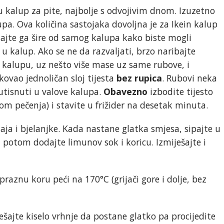
 u kalup za pite, najbolje s odvojivim dnom. Izuzetno
lupa. Ova količina sastojaka dovoljna je za Ikein kalup
ljajte ga šire od samog kalupa kako biste mogli
 u kalup. Ako se ne da razvaljati, brzo naribajte
 kalupu, uz nešto više mase uz same rubove, i
kovao jednoličan sloj tijesta
bez rupica
. Rubovi neka
utisnuti u valove kalupa.
Obavezno
izbodite tijesto
kom pečenja) i stavite u frižider na desetak minuta.
aja i bjelanjke. Kada nastane glatka smjesa, sipajte u
a potom dodajte limunov sok i koricu. Izmiješajte i
raznu koru peći na 170°C (grijači gore i dolje, bez
ešajte kiselo vrhnje da postane glatko pa procijedite