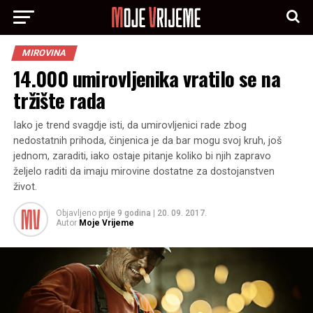
MIROVINA
14.000 umirovljenika vratilo se na
tržište rada
Iako je trend svagdje isti, da umirovljenici rade zbog
nedostatnih prihoda, činjenica je da bar mogu svoj kruh, još
jednom, zaraditi, iako ostaje pitanje koliko bi njih zapravo
željelo raditi da imaju mirovine dostatne za dostojanstven
život.
Objavljeno
prije 9 godina
|
20. 09. 2017.
Autor
Moje Vrijeme