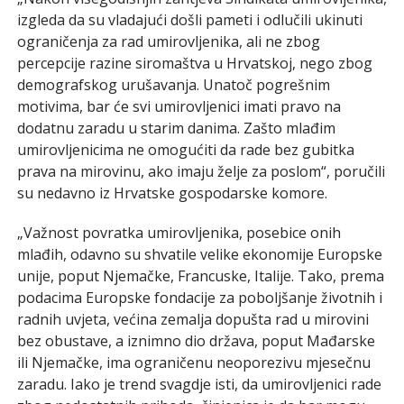
izgleda da su vladajući došli pameti i odlučili ukinuti
ograničenja za rad umirovljenika, ali ne zbog
percepcije razine siromaštva u Hrvatskoj, nego zbog
demografskog urušavanja. Unatoč pogrešnim
motivima, bar će svi umirovljenici imati pravo na
dodatnu zaradu u starim danima. Zašto mlađim
umirovljenicima ne omogućiti da rade bez gubitka
prava na mirovinu, ako imaju želje za poslom“, poručili
su nedavno iz Hrvatske gospodarske komore.
„Važnost povratka umirovljenika, posebice onih
mlađih, odavno su shvatile velike ekonomije Europske
unije, poput Njemačke, Francuske, Italije. Tako, prema
podacima Europske fondacije za poboljšanje životnih i
radnih uvjeta, većina zemalja dopušta rad u mirovini
bez obustave, a iznimno dio država, poput Mađarske
ili Njemačke, ima ograničenu neoporezivu mjesečnu
zaradu. Iako je trend svagdje isti, da umirovljenici rade