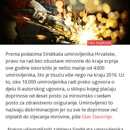
foto: BigStock
Prema podacima Sindikata umirovljenika Hrvatske,
pravo na rad bez obustave mirovine do kraja srpnja
ove godine iskoristilo je nešto manje od 4.000
umirovljenika, što je tisuću više nego na kraju 2016. Uz
to, oko 10.000 umirovljenika radi preko ugovora o
djelu ili autorskog ugovora, u sklopu kojeg plaćaju
doprinose od deset posto za mirovinsko i sedam
posto za zdravstveno osiguranje. Umirovljenici to
nazivaju diskriminacijom jer su sve te doprinose već
otplatili do stjecanja mirovine, piše
Glas Slavonije
.
„Nakon višegodišnjih zahtjeva Sindikata umirovljenika,