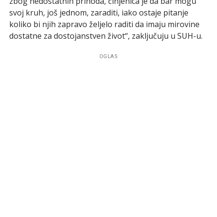
zbog nedostatnih prihoda, činjenica je da bar mogu
svoj kruh, još jednom, zaraditi, iako ostaje pitanje
koliko bi njih zapravo željelo raditi da imaju mirovine
dostatne za dostojanstven život“, zaključuju u SUH-u.
OGLAS