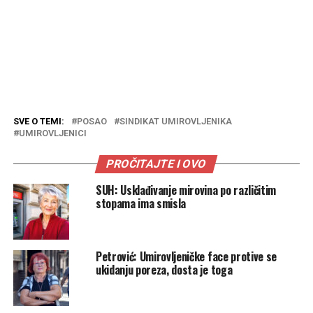
SVE O TEMI:
POSAO
SINDIKAT UMIROVLJENIKA
UMIROVLJENICI
PROČITAJTE I OVO
SUH: Usklađivanje mirovina po različitim
stopama ima smisla
Petrović: Umirovljeničke face protive se
ukidanju poreza, dosta je toga