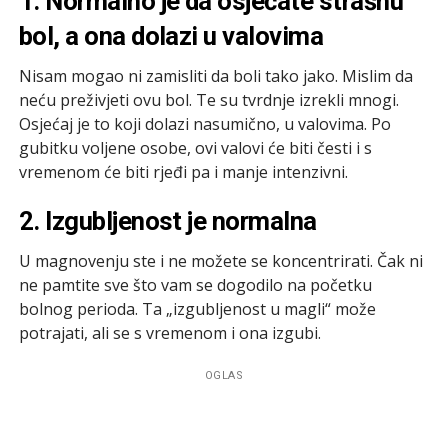
1. Normalno je da osjećate strašnu
bol, a ona dolazi u valovima
Nisam mogao ni zamisliti da boli tako jako. Mislim da
neću preživjeti ovu bol. Te su tvrdnje izrekli mnogi.
Osjećaj je to koji dolazi nasumično, u valovima. Po
gubitku voljene osobe, ovi valovi će biti česti i s
vremenom će biti rjeđi pa i manje intenzivni.
2. Izgubljenost je normalna
U magnovenju ste i ne možete se koncentrirati. Čak ni
ne pamtite sve što vam se dogodilo na početku
bolnog perioda. Ta „izgubljenost u magli“ može
potrajati, ali se s vremenom i ona izgubi.
OGLAS