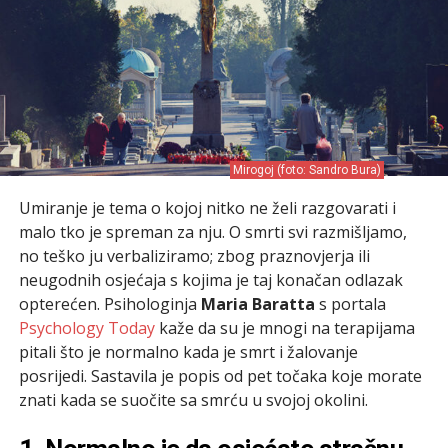
Mirogoj (foto: Sandro Bura)
Umiranje je tema o kojoj nitko ne želi razgovarati i
malo tko je spreman za nju. O smrti svi razmišljamo,
no teško ju verbaliziramo; zbog praznovjerja ili
neugodnih osjećaja s kojima je taj konačan odlazak
opterećen. Psihologinja
Maria Baratta
s portala
Psychology Today
kaže da su je mnogi na terapijama
pitali što je normalno kada je smrt i žalovanje
posrijedi. Sastavila je popis od pet točaka koje morate
znati kada se suočite sa smrću u svojoj okolini.