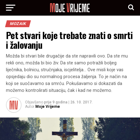
MOZAIK
Pet stvari koje trebate znati o smrti
i žalovanju
Možda bi stvari bile drugačije da ste napravili ovo. Da ste mu
rekli ono, možda bi bio živ. Da ste samo potražili boljeg
liječnika, bolnicu, stručnjaka, iscjelitelja… Ove misli koje vas
opsjedaju dio su normalnog procesa žaljenja. To je način na
koji se suočavamo sa smrću. Pokušavamo si dokazati da
možemo kontrolirati situaciju, čak i kad ne možemo.
Objavljeno
prije 9 godina
|
26. 10. 2017.
Autor
Moje Vrijeme