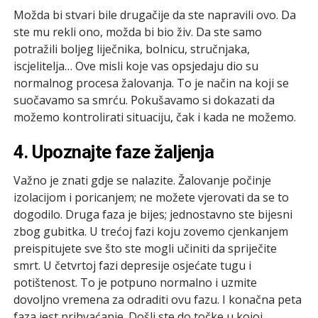
Možda bi stvari bile drugačije da ste napravili ovo. Da
ste mu rekli ono, možda bi bio živ. Da ste samo
potražili boljeg liječnika, bolnicu, stručnjaka,
iscjelitelja… Ove misli koje vas opsjedaju dio su
normalnog procesa žalovanja. To je način na koji se
suočavamo sa smrću. Pokušavamo si dokazati da
možemo kontrolirati situaciju, čak i kada ne možemo.
4. Upoznajte faze žaljenja
Važno je znati gdje se nalazite. Žalovanje počinje
izolacijom i poricanjem; ne možete vjerovati da se to
dogodilo. Druga faza je bijes; jednostavno ste bijesni
zbog gubitka. U trećoj fazi koju zovemo cjenkanjem
preispitujete sve što ste mogli učiniti da spriječite
smrt. U četvrtoj fazi depresije osjećate tugu i
potištenost. To je potpuno normalno i uzmite
dovoljno vremena za odraditi ovu fazu. I konačna peta
faza jest prihvaćanje. Došli ste do točke u kojoj