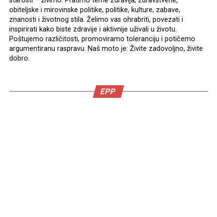
starosti – živimo. Pratimo teme zdravlja, zdravstvene,
obiteljske i mirovinske politike, politike, kulture, zabave,
znanosti i životnog stila. Želimo vas ohrabriti, povezati i
inspirirati kako biste zdravije i aktivnije uživali u životu.
Poštujemo različitosti, promoviramo toleranciju i potičemo
argumentiranu raspravu. Naš moto je: Živite zadovoljno, živite
dobro.
EPP