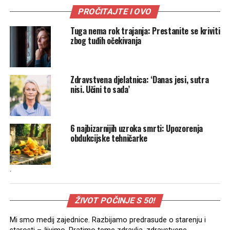
PROČITAJTE I OVO
Tuga nema rok trajanja: Prestanite se kriviti
zbog tuđih očekivanja
Zdravstvena djelatnica: ‘Danas jesi, sutra
nisi. Učini to sada’
6 najbizarnijih uzroka smrti: Upozorenja
obdukcijske tehničarke
.
ŽIVOT POČINJE S 50!
Mi smo medij zajednice. Razbijamo predrasude o starenju i