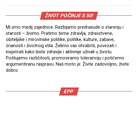
ŽIVOT POČINJE S 50!
Mi smo medij zajednice. Razbijamo predrasude o starenju i
starosti – živimo. Pratimo teme zdravlja, zdravstvene,
obiteljske i mirovinske politike, politike, kulture, zabave,
znanosti i životnog stila. Želimo vas ohrabriti, povezati i
inspirirati kako biste zdravije i aktivnije uživali u životu.
Poštujemo različitosti, promoviramo toleranciju i potičemo
argumentiranu raspravu. Naš moto je: Živite zadovoljno, živite
dobro.
EPP