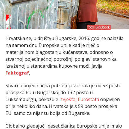
foto: BigStock
Hrvatska se, u društvu Bugarske, 2016. godine nalazila
na samom dnu Europske unije kad je riječ o
materijalnom blagostanju kućanstava, odnosno o
stvarnoj pojedinačnoj potrošnji po glavi stanovnika
izraženoj u standardima kupovne moći, javlja
Faktograf
.
Stvarna pojedinačna potrošnja varirala je od 53 posto
prosjeka EU u Bugarskoj do 132 posto u
Luksemburgu, pokazuje
izvještaj Eurostata
objavljen
prije nekoliko dana. Hrvatska je s 59 posto prosjeka
EU samo za nijansu bolja od Bugarske.
Globalno gledajući, deset članica Europske unije imalo