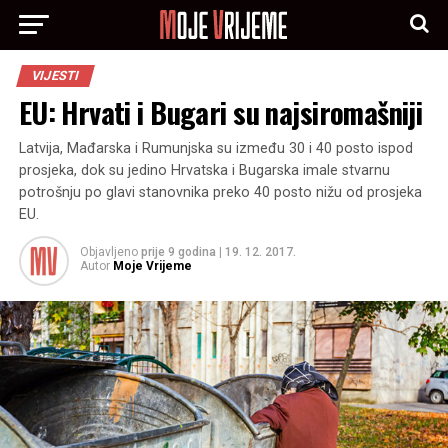
VIJESTI
EU: Hrvati i Bugari su najsiromašniji
Latvija, Mađarska i Rumunjska su između 30 i 40 posto ispod
prosjeka, dok su jedino Hrvatska i Bugarska imale stvarnu
potrošnju po glavi stanovnika preko 40 posto nižu od prosjeka
EU.
Objavljeno
prije 9 godina
|
19. 12. 2017.
Autor
Moje Vrijeme