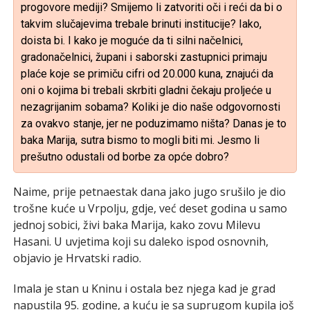
progovore mediji? Smijemo li zatvoriti oči i reći da bi o
takvim slučajevima trebale brinuti institucije? Iako,
doista bi. I kako je moguće da ti silni načelnici,
gradonačelnici, župani i saborski zastupnici primaju
plaće koje se primiču cifri od 20.000 kuna, znajući da
oni o kojima bi trebali skrbiti gladni čekaju proljeće u
nezagrijanim sobama? Koliki je dio naše odgovornosti
za ovakvo stanje, jer ne poduzimamo ništa? Danas je to
baka Marija, sutra bismo to mogli biti mi. Jesmo li
prešutno odustali od borbe za opće dobro?
Naime, prije petnaestak dana jako jugo srušilo je dio
trošne kuće u Vrpolju, gdje, već deset godina u samo
jednoj sobici, živi baka Marija, kako zovu Milevu
Hasani. U uvjetima koji su daleko ispod osnovnih,
objavio je Hrvatski radio.
Imala je stan u Kninu i ostala bez njega kad je grad
napustila 95. godine, a kuću je sa suprugom kupila još