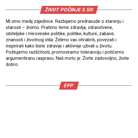
ŽIVOT POČINJE S 50!
Mi smo medij zajednice. Razbijamo predrasude o starenju i
starosti – živimo. Pratimo teme zdravlja, zdravstvene,
obiteljske i mirovinske politike, politike, kulture, zabave,
znanosti i životnog stila. Želimo vas ohrabriti, povezati i
inspirirati kako biste zdravije i aktivnije uživali u životu.
Poštujemo različitosti, promoviramo toleranciju i potičemo
argumentiranu raspravu. Naš moto je: Živite zadovoljno, živite
dobro.
EPP