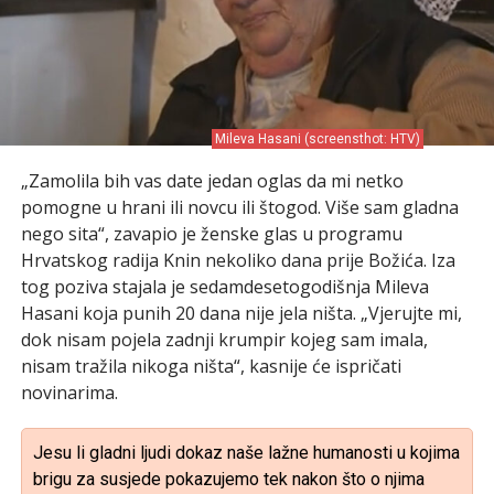
Mileva Hasani (screensthot: HTV)
„Zamolila bih vas date jedan oglas da mi netko
pomogne u hrani ili novcu ili štogod. Više sam gladna
nego sita“, zavapio je ženske glas u programu
Hrvatskog radija Knin nekoliko dana prije Božića. Iza
tog poziva stajala je sedamdesetogodišnja Mileva
Hasani koja punih 20 dana nije jela ništa. „Vjerujte mi,
dok nisam pojela zadnji krumpir kojeg sam imala,
nisam tražila nikoga ništa“, kasnije će ispričati
novinarima.
Jesu li gladni ljudi dokaz naše lažne humanosti u kojima
brigu za susjede pokazujemo tek nakon što o njima