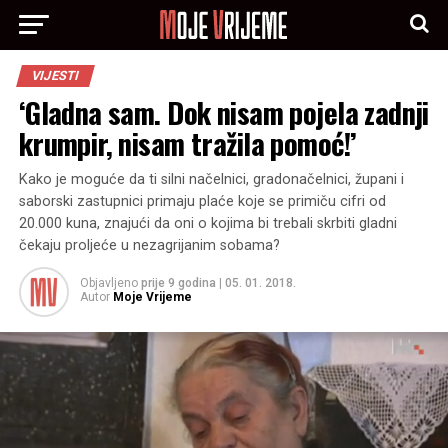
VIJESTI
‘Gladna sam. Dok nisam pojela zadnji
krumpir, nisam tražila pomoć!’
Kako je moguće da ti silni načelnici, gradonačelnici, župani i
saborski zastupnici primaju plaće koje se primiču cifri od
20.000 kuna, znajući da oni o kojima bi trebali skrbiti gladni
čekaju proljeće u nezagrijanim sobama?
Objavljeno
prije 9 godina
|
05. 01. 2018.
Autor
Moje Vrijeme