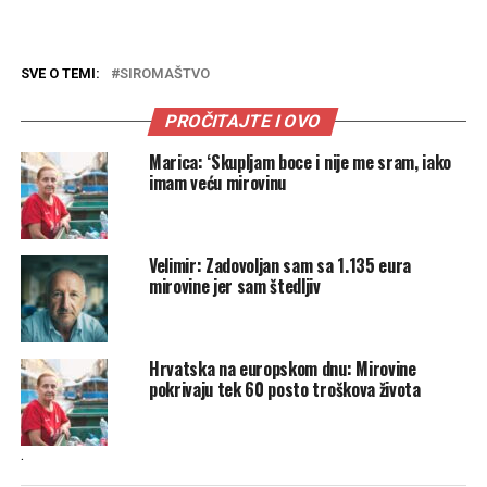
SVE O TEMI:
SIROMAŠTVO
PROČITAJTE I OVO
Marica: ‘Skupljam boce i nije me sram, iako
imam veću mirovinu
Velimir: Zadovoljan sam sa 1.135 eura
mirovine jer sam štedljiv
Hrvatska na europskom dnu: Mirovine
pokrivaju tek 60 posto troškova života
.