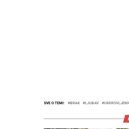
SVE O TEMI:
BRAK
LJUBAV
UMIROVLJENI