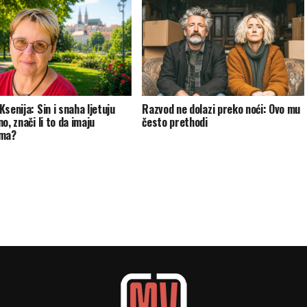
senija: Sin i snaha ljetuju
Razvod ne dolazi preko noći: Ovo mu
o, znači li to da imaju
često prethodi
ema?