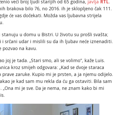
enio veći broj ljudi starijih od 65 godina,
javlja
RTL
.
ih brakova bilo 76, no 2016. ih je sklopljeno čak 111.
dje će vas dočekati. Možda vas ljubavna strijela
u.
 stanuju u domu u Bistri. U životu su prošli svašta;
 srčani udar i mislili su da ih ljubav neće iznenaditi.
je pozvao na kavu.
o joj je tada. „Stari smo, ali se volimo“, kaže Luis.
 Anica kroz smijeh odgovara: „Kad se dvoje staraca
 prave zaruke. Kupio mi je prsten, a ja njemu odijelo.
akao je kad sam mu rekla da ću ga ostaviti. Bila sam
ža. „Ona mi je sve. Da je nema, ne znam kako bi mi
is.