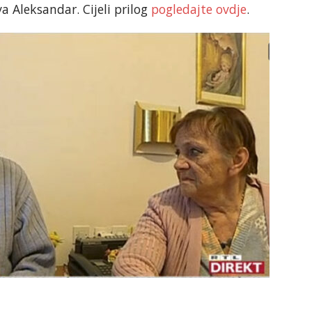
va Aleksandar. Cijeli prilog
pogledajte ovdje
.