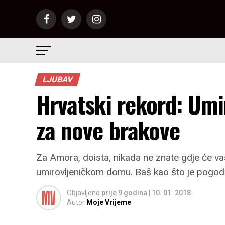
LJUBAV
Hrvatski rekord: Umi
za nove brakove
Za Amora, doista, nikada ne znate gdje će va
umirovljeničkom domu. Baš kao što je pogodil
Objavljeno
prije 9 godina
|
10. 01. 2018.
Autor
Moje Vrijeme