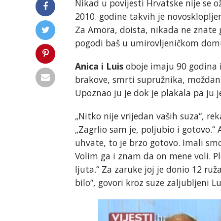
Nikad u povijesti Hrvatske nije se ož
2010. godine takvih je novosklopljen
Za Amora, doista, nikada ne znate g
pogodi baš u umirovljeničkom dom
Anica i Luis
oboje imaju 90 godina i
brakove, smrti supružnika, moždani i
Upoznao ju je dok je plakala pa ju 
„Nitko nije vrijedan vaših suza“, reka
„Zagrlio sam je, poljubio i gotovo.“
uhvate, to je brzo gotovo. Imali smo
Volim ga i znam da on mene voli. Pl
ljuta.“ Za zaruke joj je donio 12 ru
bilo“, govori kroz suze zaljubljeni Lu