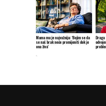
Mama mu je najvažnija: ‘Bojim se da
Draga K
se naš brak neće promijeniti dok je
odvojen
ona živa’
probl
.