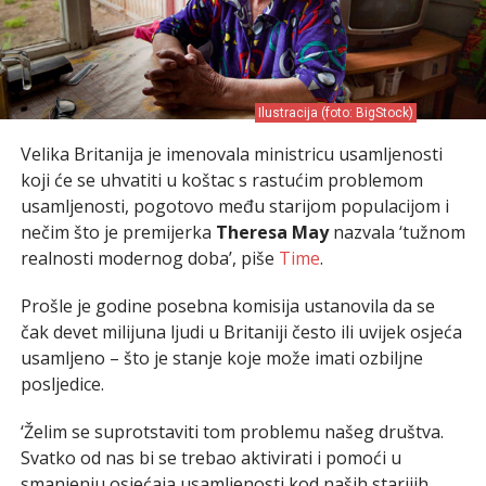
Ilustracija (foto: BigStock)
Velika Britanija je imenovala ministricu usamljenosti
koji će se uhvatiti u koštac s rastućim problemom
usamljenosti, pogotovo među starijom populacijom i
nečim što je premijerka
Theresa May
nazvala ‘tužnom
realnosti modernog doba’, piše
Time
.
Prošle je godine posebna komisija ustanovila da se
čak devet milijuna ljudi u Britaniji često ili uvijek osjeća
usamljeno – što je stanje koje može imati ozbiljne
posljedice.
‘Želim se suprotstaviti tom problemu našeg društva.
Svatko od nas bi se trebao aktivirati i pomoći u
smanjenju osjećaja usamljenosti kod naših starijih