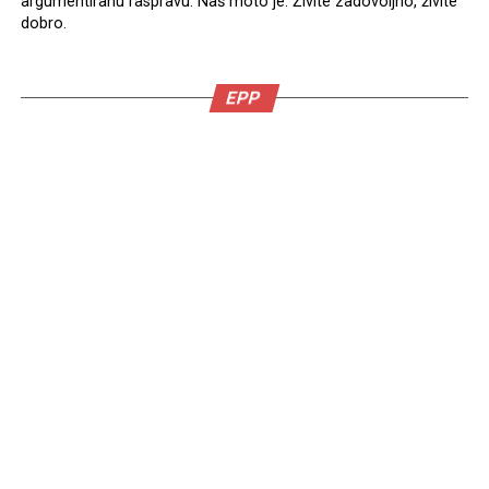
argumentiranu raspravu. Naš moto je: Živite zadovoljno, živite
dobro.
EPP