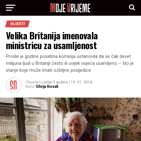
VIJESTI
Velika Britanija imenovala
ministricu za usamljenost
Prošle je godine posebna komisija ustanovila da se čak devet
milijuna ljudi u Britaniji često ili uvijek osjeća usamljeno – što je
stanje koje može imati ozbiljne posljedice.
Objavljeno
prije 9 godina
|
19. 01. 2018.
Autor
Silvija Novak