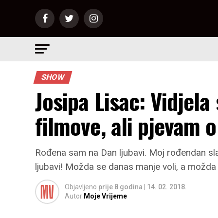
SHOW
Josipa Lisac: Vidjela
filmove, ali pjevam o
Rođena sam na Dan ljubavi. Moj rođendan slavi 
ljubavi! Možda se danas manje voli, a možda n
Objavljeno
prije 8 godina
|
14. 02. 2018.
Autor
Moje Vrijeme