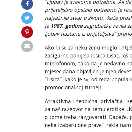
“
Ljubav je svakome potrebna. Ali da bi
prijateljstvo opstalo potrebno je raz
najvažnija stvar u životu, kaže pros
je
1987. godine
zagrebačka revija za
ljubav nastane iz prijateljstva” preno
Ako bi se za neku ženu moglo i htjel
zasigurno ponijela Josipa Lisac. Još 
mikrofonom, tako da je nedavno nap
mjesec dana objavljen je njen deve
“Lisica”, kako je svi od reda popula
promocionalnoj turneji.
Atraktivna i neobična, privlačna i 
za naš razgovor na temu erotike. „N
o tome treba razgovarati. Dapače, p
neka izaberu one prave”, rekla nam 