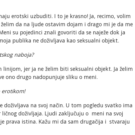
aju erotski uzbuditi. I to je krasno! Ja, recimo, volim
a želim da na ljude ostavim dojam i drago mi je da me
eni su pojedinci znali govoriti da se naježe dok ja
ja publika ne doživljava kao seksualni objekt.
otskog naboja?
nijom, jer ja ne želim biti seksualni objekt. Ja želim
ve ono drugo nadopunjuje sliku o meni.
e erotikom!
me doživljava na svoj način. U tom pogledu svatko ima
r ličnog doživljaja. Ljudi zaključuju o meni na svoj
ije prava istina. Kažu mi da sam drugačija i stvaraju