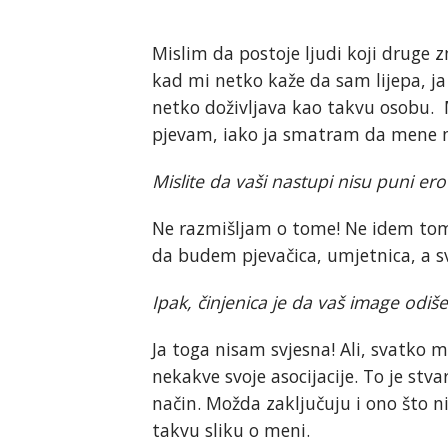
Mislim da postoje ljudi koji druge zn
kad mi netko kaže da sam lijepa, j
netko doživljava kao takvu osobu. M
pjevam, iako ja smatram da mene mo
Mislite da vaši nastupi nisu puni er
Ne razmišljam o tome! Ne idem tom li
da budem pjevačica, umjetnica, a s
Ipak, činjenica je da vaš image odiš
Ja toga nisam svjesna! Ali, svatko 
nekakve svoje asocijacije. To je stva
način. Možda zaključuju i ono što n
takvu sliku o meni.