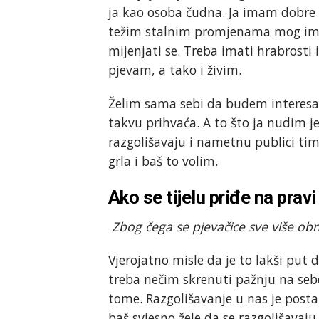
ja kao osoba čudna. Ja imam dobre vi
težim stalnim promjenama mog image
mijenjati se. Treba imati hrabrosti 
pjevam, a tako i živim.
Želim sama sebi da budem interesa
takvu prihvaća. A to što ja nudim je 
razgolišavaju i nametnu publici ti
grla i baš to volim.
Ako se tijelu priđe na pravi
Zbog čega se pjevačice sve više ob
Vjerojatno misle da je to lakši put d
treba nečim skrenuti pažnju na sebe
tome. Razgolišavanje u nas je pos
baš svjesno žele da se razgolišavaju.