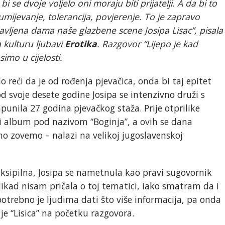
 se dvoje voljelo oni moraju biti prijatelji. A da bi to
umijevanje, tolerancija, povjerenje. To je zapravo
lavljena dama naše glazbene scene Josipa Lisac”, pisala
 kulturu ljubavi
Erotika
. Razgovor “Lijepo je kad
simo u cijelosti.
o reći da je od rođenja pjevačica, onda bi taj epitet
od svoje desete godine Josipa se intenzivno druži s
unila 27 godina pjevačkog staža. Prije otprilike
ti album pod nazivom “Boginja”, a ovih se dana
rno zovemo – nalazi na velikoj jugoslavenskoj
seksipilna, Josipa se nametnula kao pravi sugovornik
ikad nisam pričala o toj tematici, iako smatram da i
otrebno je ljudima dati što više informacija, pa onda
je “Lisica” na početku razgovora.