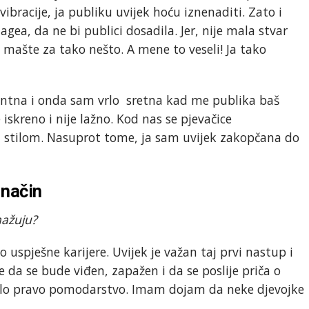
bracije, ja publiku uvijek hoću iznenaditi. Zato i
a, da ne bi publici dosadila. Jer, nije mala stvar
i mašte za tako nešto. A mene to veseli! Ja tako
ntna i onda sam vrlo sretna kad me publika baš
iskreno i nije lažno. Kod nas se pjevačice
m stilom. Nasuprot tome, ja sam uvijek zakopčana do
 način
nažuju?
o uspješne karijere. Uvijek je važan taj prvi nastup i
 da se bude viđen, zapažen i da se poslije priča o
talo pravo pomodarstvo. Imam dojam da neke djevojke