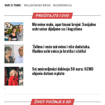
SVE O TEMI:
SLAVONSKI BROD
USKRSNICA
PROČITAJTE I OVO
Mirovine male, apartmani brojni: Socijalne
uskrsnice dijeljene su i bogatima
‘Želimo i veće mirovine i više dodataka.
Vladina uskrsnica je kratka i slatka’
Svi umirovljenici dobivaju 50 eura: HZMO
objavio datum isplate
.
ŽIVOT POČINJE S 50!