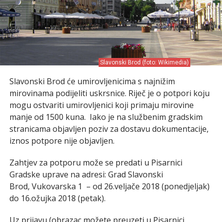
Slavonski Brod (foto: Wikimedia)
Slavonski Brod će umirovljenicima s najnižim
mirovinama podijeliti uskrsnice. Riječ je o potpori koju
mogu ostvariti umirovljenici koji primaju mirovine
manje od 1500 kuna. Iako je na službenim gradskim
stranicama objavljen poziv za dostavu dokumentacije,
iznos potpore nije objavljen.
Zahtjev za potporu može se predati u Pisarnici
Gradske uprave na adresi: Grad Slavonski
Brod, Vukovarska 1 – od 26.veljače 2018 (ponedjeljak)
do 16.ožujka 2018 (petak).
Uz prijavu (obrazac možete preuzeti u Pisarnici