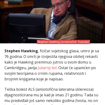
Stephen Hawking (screenshot: Youtube)
Stephen Hawking
, fizičar svjetskog glasa, umro je sa
76 godina. O smrti je izvijestila njegova obitelj rekavši
kako je Hawking preminuo jutros u svom domu u
Cambridgeu, javlja
Jutarnji list
. Ostat će upamćen po
svojim teorijama o crnim rupama, relativnosti i
brojnim knjigama koje je napisao.
Teška bolest ALS (amiotofična lateralna sklereoza)
dijagnosticirana mu je kad je imao 21 godinu. Tada su
mu predviđali još samo nekoliko godina života, no on