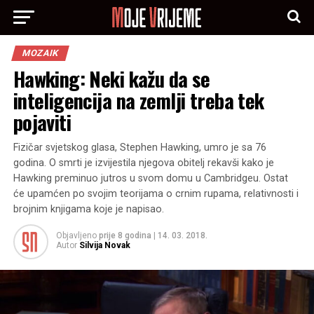
MOZAIK
Hawking: Neki kažu da se
inteligencija na zemlji treba tek
pojaviti
Fizičar svjetskog glasa, Stephen Hawking, umro je sa 76
godina. O smrti je izvijestila njegova obitelj rekavši kako je
Hawking preminuo jutros u svom domu u Cambridgeu. Ostat
će upamćen po svojim teorijama o crnim rupama, relativnosti i
brojnim knjigama koje je napisao.
Objavljeno
prije 8 godina
|
14. 03. 2018.
Autor
Silvija Novak