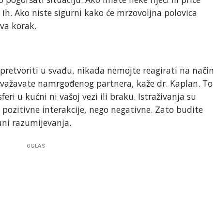
e ih. Ako niste sigurni kako će mrzovoljna polovica
ova korak.
e pretvoriti u svađu, nikada nemojte reagirati na način
lovažavate namrgođenog partnera, kaže dr. Kaplan. To
ri u kućni ni vašoj vezi ili braku. Istraživanja su
e pozitivne interakcije, nego negativne. Zato budite
uni razumijevanja.
OGLAS