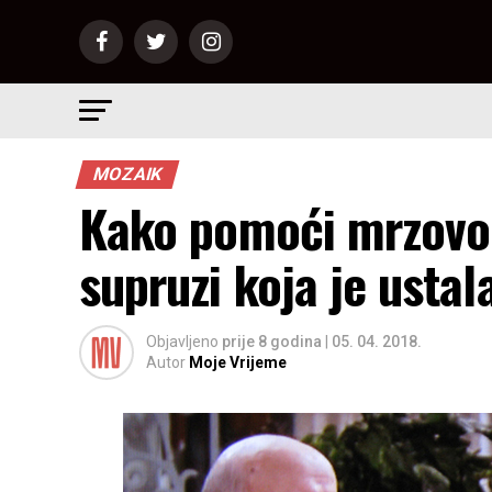
MOZAIK
Kako pomoći mrzovol
supruzi koja je ustal
Objavljeno
prije 8 godina
|
05. 04. 2018.
Autor
Moje Vrijeme