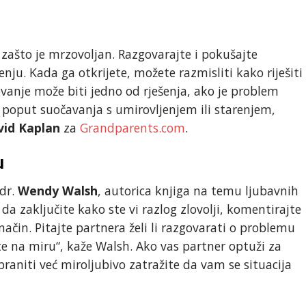
zašto je mrzovoljan. Razgovarajte i pokušajte
nju. Kada ga otkrijete, možete razmisliti kako riješiti
vanje može biti jedno od rješenja, ako je problem
 poput suočavanja s umirovljenjem ili starenjem,
vid Kaplan
za
Grandparents.com
.
u
 dr.
Wendy Walsh
, autorica knjiga na temu ljubavnih
 da zaključite kako ste vi razlog zlovolji, komentirajte
ačin. Pitajte partnera želi li razgovarati o problemu
ite na miru“, kaže Walsh. Ako vas partner optuži za
braniti već miroljubivo zatražite da vam se situacija