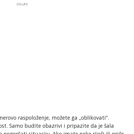
OGLAS
nerovo raspoloženje, možete ga „oblikovati“.
. Samo budite obazrivi i pripazite da je šala
pogoršati situaciju. Ako imate neke riječi ili priče