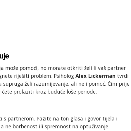
uje
a može pomoći, no morate otkriti želi li vaš partner
gnete riješiti problem. Psiholog
Alex Lickerman
tvrdi
supruga želi razumijevanje, ali ne i pomoć. Čim prije
e ćete prolaziti kroz buduće loše periode.
ti s partnerom. Pazite na ton glasa i govor tijela i
 a ne borbenost ili spremnost na optuživanje.