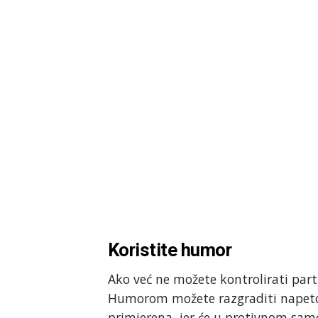
Koristite humor
Ako već ne možete kontrolirati part
Humorom možete razgraditi napetost
primjerena, jer će u protivnom samo 