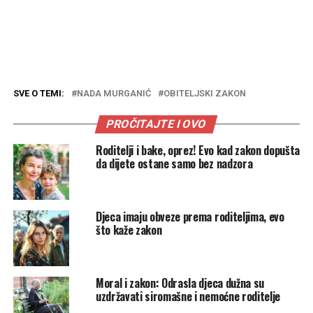
SVE O TEMI:
NADA MURGANIĆ
OBITELJSKI ZAKON
PROČITAJTE I OVO
Roditelji i bake, oprez! Evo kad zakon dopušta
da dijete ostane samo bez nadzora
Djeca imaju obveze prema roditeljima, evo
što kaže zakon
Moral i zakon: Odrasla djeca dužna su
uzdržavati siromašne i nemoćne roditelje