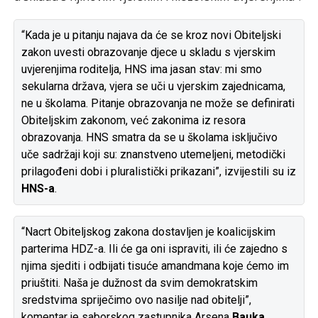
“Kada je u pitanju najava da će se kroz novi Obiteljski
zakon uvesti obrazovanje djece u skladu s vjerskim
uvjerenjima roditelja, HNS ima jasan stav: mi smo
sekularna država, vjera se uči u vjerskim zajednicama,
ne u školama. Pitanje obrazovanja ne može se definirati
Obiteljskim zakonom, već zakonima iz resora
obrazovanja. HNS smatra da se u školama isključivo
uče sadržaji koji su: znanstveno utemeljeni, metodički
prilagođeni dobi i pluralistički prikazani”, izvijestili su iz
HNS-a
.
“Nacrt Obiteljskog zakona dostavljen je koalicijskim
parterima HDZ-a. Ili će ga oni ispraviti, ili će zajedno s
njima sjediti i odbijati tisuće amandmana koje ćemo im
priuštiti. Naša je dužnost da svim demokratskim
sredstvima spriječimo ovo nasilje nad obitelji”,
komentar je saborskog zastupnika Arsena
Bauka