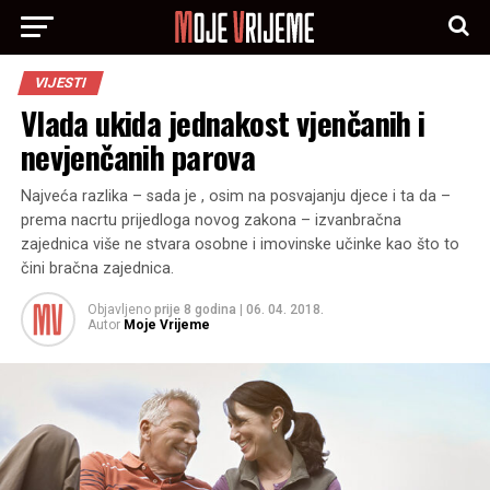
VIJESTI
Vlada ukida jednakost vjenčanih i
nevjenčanih parova
Najveća razlika – sada je , osim na posvajanju djece i ta da –
prema nacrtu prijedloga novog zakona – izvanbračna
zajednica više ne stvara osobne i imovinske učinke kao što to
čini bračna zajednica.
Objavljeno
prije 8 godina
|
06. 04. 2018.
Autor
Moje Vrijeme