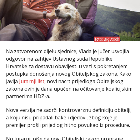
foto: BigStock
Na zatvorenom dijelu sjednice, Vlada je jučer usvojila
odgovor na zahtjev Ustavnog suda Republike
Hrvatske za dostavu obavijesti u vezi s pokretanjem
postupka donošenja novog Obiteljskog zakona. Kako
javlja
Jutarnji list,
novi nacrt prijedloga Obiteljskog
zakona ovih je dana upućen na očitovanje koalicijskim
partnerima HDZ-a.
Nova verzija ne sadrži kontroverznu definiciju obitelji,
a koju nisu pripadali bake i djedovi, zbog koje je
premijer prošli prijedlog hitno povukao iz procedure.
No Jutarnji piše da novi Obiteljski zakon propisuje