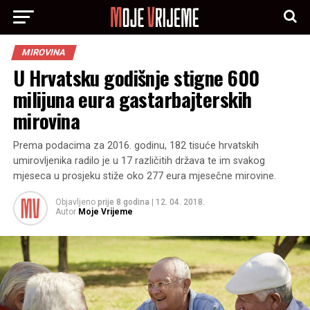
MIROVINA
U Hrvatsku godišnje stigne 600
milijuna eura gastarbajterskih
mirovina
Prema podacima za 2016. godinu, 182 tisuće hrvatskih
umirovljenika radilo je u 17 različitih država te im svakog
mjeseca u prosjeku stiže oko 277 eura mjesečne mirovine.
Objavljeno
prije 8 godina
|
12. 04. 2018.
Autor
Moje Vrijeme