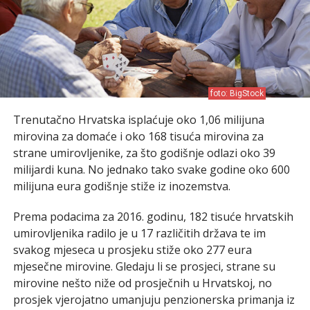
foto: BigStock
Trenutačno Hrvatska isplaćuje oko 1,06 milijuna
mirovina za domaće i oko 168 tisuća mirovina za
strane umirovljenike, za što godišnje odlazi oko 39
milijardi kuna. No jednako tako svake godine oko 600
milijuna eura godišnje stiže iz inozemstva.
Prema podacima za 2016. godinu, 182 tisuće hrvatskih
umirovljenika radilo je u 17 različitih država te im
svakog mjeseca u prosjeku stiže oko 277 eura
mjesečne mirovine. Gledaju li se prosjeci, strane su
mirovine nešto niže od prosječnih u Hrvatskoj, no
prosjek vjerojatno umanjuju penzionerska primanja iz