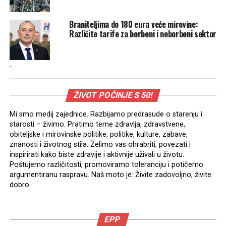
Braniteljima do 180 eura veće mirovine:
Različite tarife za borbeni i neborbeni sektor
.
ŽIVOT POČINJE S 50!
Mi smo medij zajednice. Razbijamo predrasude o starenju i
starosti – živimo. Pratimo teme zdravlja, zdravstvene,
obiteljske i mirovinske politike, politike, kulture, zabave,
znanosti i životnog stila. Želimo vas ohrabriti, povezati i
inspirirati kako biste zdravije i aktivnije uživali u životu.
Poštujemo različitosti, promoviramo toleranciju i potičemo
argumentiranu raspravu. Naš moto je: Živite zadovoljno, živite
dobro.
EPP