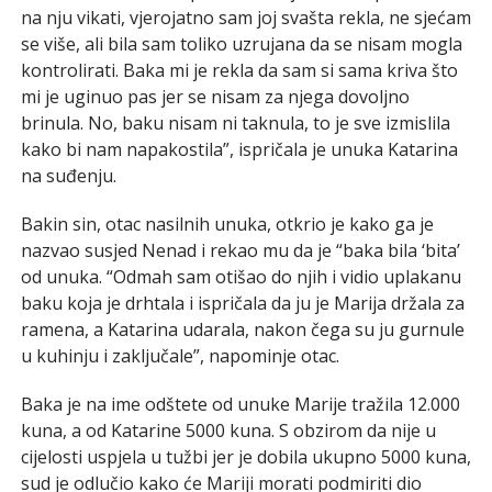
na nju vikati, vjerojatno sam joj svašta rekla, ne sjećam
se više, ali bila sam toliko uzrujana da se nisam mogla
kontrolirati. Baka mi je rekla da sam si sama kriva što
mi je uginuo pas jer se nisam za njega dovoljno
brinula. No, baku nisam ni taknula, to je sve izmislila
kako bi nam napakostila”, ispričala je unuka Katarina
na suđenju.
Bakin sin, otac nasilnih unuka, otkrio je kako ga je
nazvao susjed Nenad i rekao mu da je “baka bila ‘bita’
od unuka. “Odmah sam otišao do njih i vidio uplakanu
baku koja je drhtala i ispričala da ju je Marija držala za
ramena, a Katarina udarala, nakon čega su ju gurnule
u kuhinju i zaključale”, napominje otac.
Baka je na ime odštete od unuke Marije tražila 12.000
kuna, a od Katarine 5000 kuna. S obzirom da nije u
cijelosti uspjela u tužbi jer je dobila ukupno 5000 kuna,
sud je odlučio kako će Mariji morati podmiriti dio