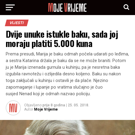
VIJESTI
Dvije unuke istukle baku, sada joj
moraju platiti 5.000 kuna
Prema presudi, Marija je baku odmah počela udarati po leđima,
a sestra Katarina držala je baku da se ne može braniti. Potom
ju je Marija iznenada gurnula u kuhinju, pa je nesretna baka
izgubila ravnotežu i ozlijedila desno koljeno. Baku su nakon
toga zaključali u kuhinju i ostavili je da plače. Njezino
zapomaganje i lupanje po vratima slučajno je čuo
susjed Nenad koji je odmah nazvao policiju.
Objavljeno
prije 8 godina
|
25. 05. 2018.
Autor
Moje Vrijeme