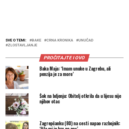
SVE O TEMI:
BAKE
CRNA KRONIKA
UNUČAD
ZLOSTAVLJANJE
PROČITAJTE I OVO
Baka Maja: ‘Imam unuke u Zagrebu, ali
penzija je za more’
Šok na bdjenju: Obitelj otkrila da u lijesu nije
njihov otac
Zagrepčanku (80) na cesti napao razbojnik:
‘Išla mi je krv na nos’