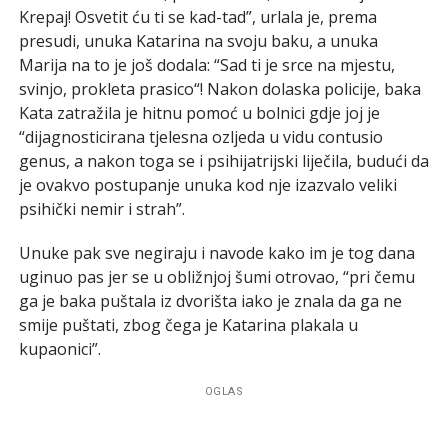
Krepaj! Osvetit ću ti se kad-tad”, urlala je, prema
presudi, unuka Katarina na svoju baku, a unuka
Marija na to je još dodala: “Sad ti je srce na mjestu,
svinjo, prokleta prasico“! Nakon dolaska policije, baka
Kata zatražila je hitnu pomoć u bolnici gdje joj je
“dijagnosticirana tjelesna ozljeda u vidu contusio
genus, a nakon toga se i psihijatrijski liječila, budući da
je ovakvo postupanje unuka kod nje izazvalo veliki
psihički nemir i strah”.
Unuke pak sve negiraju i navode kako im je tog dana
uginuo pas jer se u obližnjoj šumi otrovao, “pri čemu
ga je baka puštala iz dvorišta iako je znala da ga ne
smije puštati, zbog čega je Katarina plakala u
kupaonici”.
OGLAS