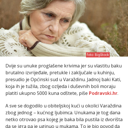
foto: BigStock
Dvije su unuke proglašene krivima jer su vlastitu baku
brutalno izvrijeđale, pretukle i zaključale u kuhinju,
presudio je Općinski sud u Varaždinu. Jadnoj baki Kati,
koja ih je tužila, zbog ozljeda i duševnih boli moraju
platiti ukupno 5000 kuna odštete, piše
Podravski.hr
.
A sve se dogodilo u obiteljskoj kući u okolici Varaždina
zbog jednog – kućnog ljubimca. Unukama je tog dana
netko otrovao psa kojeg je baka bila pustila iz dvorišta
da se igra pa je uginuo u mukama. To je bio povod da