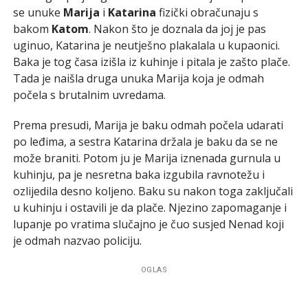
se unuke
Marija
i
Katarina
fizički obračunaju s
bakom
Katom
. Nakon što je doznala da joj je pas
uginuo, Katarina je neutješno plakalala u kupaonici.
Baka je tog časa izišla iz kuhinje i pitala je zašto plače.
Tada je naišla druga unuka Marija koja je odmah
počela s brutalnim uvredama.
Prema presudi, Marija je baku odmah počela udarati
po leđima, a sestra Katarina držala je baku da se ne
može braniti. Potom ju je Marija iznenada gurnula u
kuhinju, pa je nesretna baka izgubila ravnotežu i
ozlijedila desno koljeno. Baku su nakon toga zaključali
u kuhinju i ostavili je da plače. Njezino zapomaganje i
lupanje po vratima slučajno je čuo susjed Nenad koji
je odmah nazvao policiju.
OGLAS