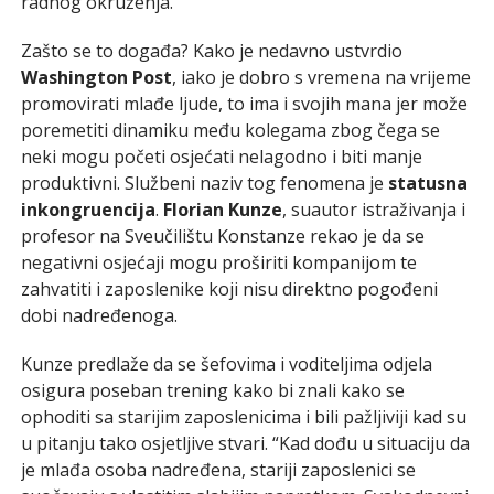
radnog okruženja.
Zašto se to događa? Kako je nedavno ustvrdio
Washington Post
, iako je dobro s vremena na vrijeme
promovirati mlađe ljude, to ima i svojih mana jer može
poremetiti dinamiku među kolegama zbog čega se
neki mogu početi osjećati nelagodno i biti manje
produktivni. Službeni naziv tog fenomena je
statusna
inkongruencija
.
Florian Kunze
, suautor istraživanja i
profesor na Sveučilištu Konstanze rekao je da se
negativni osjećaji mogu proširiti kompanijom te
zahvatiti i zaposlenike koji nisu direktno pogođeni
dobi nadređenoga.
Kunze predlaže da se šefovima i voditeljima odjela
osigura poseban trening kako bi znali kako se
ophoditi sa starijim zaposlenicima i bili pažljiviji kad su
u pitanju tako osjetljive stvari. “Kad dođu u situaciju da
je mlađa osoba nadređena, stariji zaposlenici se