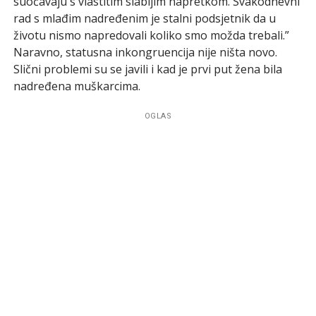
suočavaju s vlastitim slabijim napretkom. Svakodnevni
rad s mlađim nadređenim je stalni podsjetnik da u
životu nismo napredovali koliko smo možda trebali.”
Naravno, statusna inkongruencija nije ništa novo.
Slični problemi su se javili i kad je prvi put žena bila
nadređena muškarcima.
OGLAS