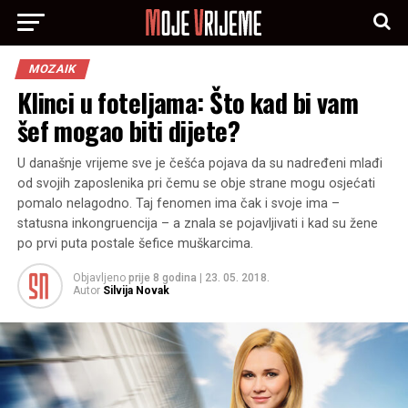
MOZAIK
Klinci u foteljama: Što kad bi vam
šef mogao biti dijete?
U današnje vrijeme sve je češća pojava da su nadređeni mlađi
od svojih zaposlenika pri čemu se obje strane mogu osjećati
pomalo nelagodno. Taj fenomen ima čak i svoje ima –
statusna inkongruencija – a znala se pojavljivati i kad su žene
po prvi puta postale šefice muškarcima.
Objavljeno
prije 8 godina
|
23. 05. 2018.
Autor
Silvija Novak