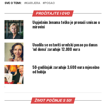
SVE O TEMI:
KARIJERA
POSAO
PROČITAJTE I OVO
Uspješnim ženama teško je pronaći smisao u
mirovini
Usudila se ostaviti uredski posao pa danas
‘od doma’ zarađuje 12.000 eura
50-godišnjak zarađuje 3.600 eura mjesečno
od hobija
.
ŽIVOT POČINJE S 50!