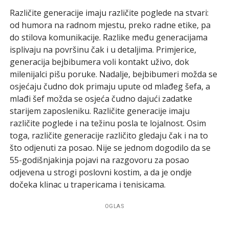
Različite generacije imaju različite poglede na stvari:
od humora na radnom mjestu, preko radne etike, pa
do stilova komunikacije. Razlike među generacijama
isplivaju na površinu čak i u detaljima. Primjerice,
generacija bejbibumera voli kontakt uživo, dok
milenijalci pišu poruke. Nadalje, bejbibumeri možda se
osjećaju čudno dok primaju upute od mlađeg šefa, a
mlađi šef možda se osjeća čudno dajući zadatke
starijem zaposleniku. Različite generacije imaju
različite poglede i na težinu posla te lojalnost. Osim
toga, različite generacije različito gledaju čak i na to
što odjenuti za posao. Nije se jednom dogodilo da se
55-godišnjakinja pojavi na razgovoru za posao
odjevena u strogi poslovni kostim, a da je ondje
dočeka klinac u trapericama i tenisicama.
OGLAS