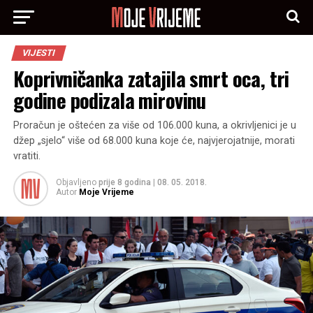
VIJESTI
Koprivničanka zatajila smrt oca, tri
godine podizala mirovinu
Proračun je oštećen za više od 106.000 kuna, a okrivljenici je u
džep „sjelo“ više od 68.000 kuna koje će, najvjerojatnije, morati
vratiti.
Objavljeno
prije 8 godina
|
08. 05. 2018.
Autor
Moje Vrijeme