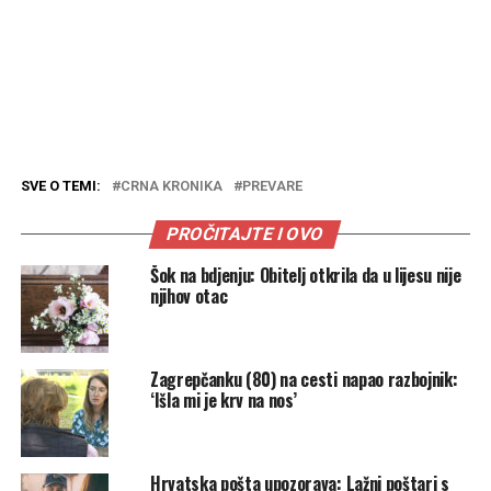
SVE O TEMI:
CRNA KRONIKA
PREVARE
PROČITAJTE I OVO
Šok na bdjenju: Obitelj otkrila da u lijesu nije
njihov otac
Zagrepčanku (80) na cesti napao razbojnik:
‘Išla mi je krv na nos’
Hrvatska pošta upozorava: Lažni poštari s