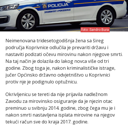
foto: Sandro Bura
Neimenovana tridesetogodišnja žena sa šireg
područja Koprivnice odlučila je prevariti državu i
nastaviti podizati očevu mirovinu nakon njegove smrti.
Na taj način je dolazila do lakog novca više od tri
godine. Zbog toga je, nakon kriminalističke istrage,
jučer Općinsko državno odvjetništvo u Koprivnici
protiv nje je podignulo optužnicu.
Okrivljenicu se tereti da nije prijavila nadležnom
Zavodu za mirovinsko osiguranje da je njezin otac
preminuo u svibnju 2014. godine, zbog čega mu je i
nakon smrti nastavljena isplata mirovine na njegov
tekući račun sve do kraja 2017. godine.