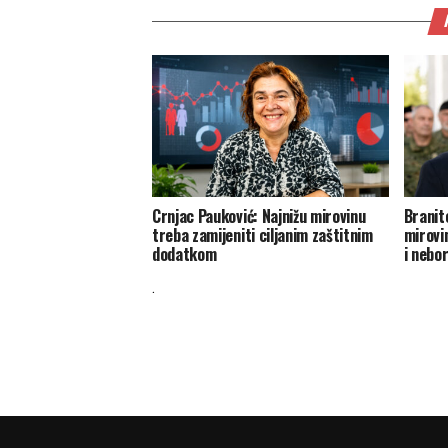
Crnjac Pauković: Najnižu mirovinu
Branit
treba zamijeniti ciljanim zaštitnim
mirovin
dodatkom
i nebo
.