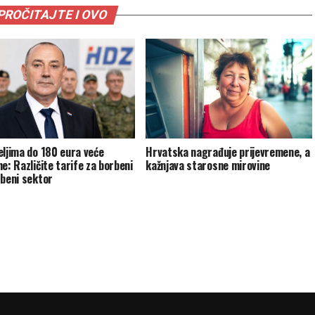
PROČITAJTE I OVO
eljima do 180 eura veće
Hrvatska nagrađuje prijevremene, a
e: Različite tarife za borbeni
kažnjava starosne mirovine
rbeni sektor