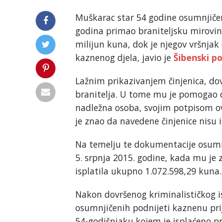
Muškarac star 54 godine osumnjičen
godina primao braniteljsku mirovinu
milijun kuna, dok je njegov vršnjak
kaznenog djela, javio je
Šibenski po
Lažnim prikazivanjem činjenica, do
branitelja. U tome mu je pomogao d
nadležna osoba, svojim potpisom ov
je znao da navedene činjenice nisu i
Na temelju te dokumentacije osumnj
5. srpnja 2015. godine, kada mu je 
isplatila ukupno 1.072.598,29 kuna.
Nakon dovršenog kriminalističkog ist
osumnjičenih podnijeti kaznenu pr
54-godišnjaku kojem je isplaćeno pr