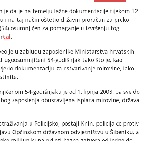
 je da je na temelju lažne dokumentacije tijekom 12
 i na taj način oštetio državni proračun za preko
 (54) osumnjičen za pomaganje u izvršenju tog
rtal
.
veo je u zabludu zaposlenike Ministarstva hrvatskih
rugoosumnjičeni 54-godišnjak tako što je, kao
jerio dokumentaciju za ostvarivanje mirovine, iako
stinite.
ičenom 54-godišnjaku je od 1. lipnja 2003. pa sve do
zbog zaposlenja obustavljena isplata mirovine, država
raživanja u Policijskoj postaji Knin, policija će protiv
ijavu Općinskom državnom odvjetništvu u Šibeniku, a
eko milijun kuna prijeti kazna zatvora od jedne do