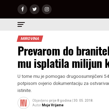
MIROVINA
Prevarom do branitel
mu isplatila milijun 
U tome mu je pomogao drugoosumnjičeni 54-g
potpisom ovjerio dokumentaciju za ostvarivan
istinite.
Objavljeno
prije 8 godina
|
30. 05. 2018.
Autor
Moje Vrijeme