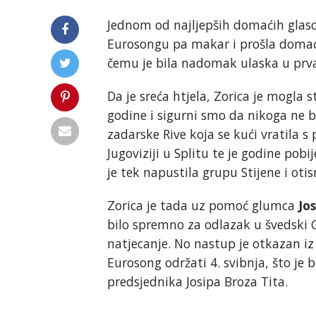
Jednom od najljepših domaćih glas
Eurosongu pa makar i prošla domaću 
čemu je bila nadomak ulaska u prva t
Da je sreća htjela, Zorica je mogla s
godine i sigurni smo da nikoga ne bi
zadarske Rive koja se kući vratila
Jugoviziji u Splitu te je godine pobi
je tek napustila grupu Stijene i otis
Zorica je tada uz pomoć glumca
Jo
bilo spremno za odlazak u švedski 
natjecanje. No nastup je otkazan iz
Eurosong održati 4. svibnja, što je 
predsjednika Josipa Broza Tita.