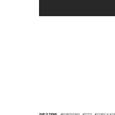
SVE O TEMI:
EUROSONG
TITO
ZORICA KO