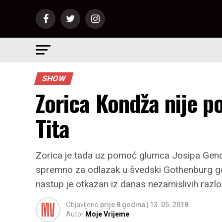
SHOW
Zorica Kondža nije p
Tita
Zorica je tada uz pomoć glumca Josipa Gende o
spremno za odlazak u švedski Gothenburg gdj
nastup je otkazan iz danas nezamislivih razlo
Objavljeno
prije 8 godina
|
13. 05. 2018.
Autor
Moje Vrijeme