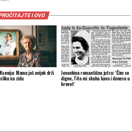
PROČITAJTE I OVO
Ksenija: Mama još uvijek drži
Jovankina romantična jutra: ‘Čim se
sliku na zidu
digne, Tito mi skuha kavu i donese u
krevet’