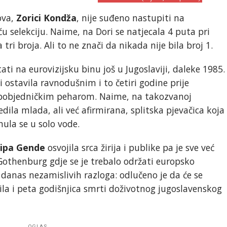
ova,
Zorici Kondža
, nije suđeno nastupiti na
selekciju. Naime, na Dori se natjecala 4 puta pri
ri broja. Ali to ne znači da nikada nije bila broj 1.
tati na eurovizijsku binu još u Jugoslaviji, daleke 1985.
 ostavila ravnodušnim i to četiri godine prije
 s pobjedničkim peharom. Naime, na takozvanoj
jedila mlada, ali već afirmirana, splitska pjevačica koja
nula se u solo vode.
sipa Gende
osvojila srca žirija i publike pa je sve već
Gothenburg gdje se je trebalo održati europsko
 danas nezamislivih razloga: odlučeno je da će se
bila i peta godišnjica smrti doživotnog jugoslavenskog
OGLAS