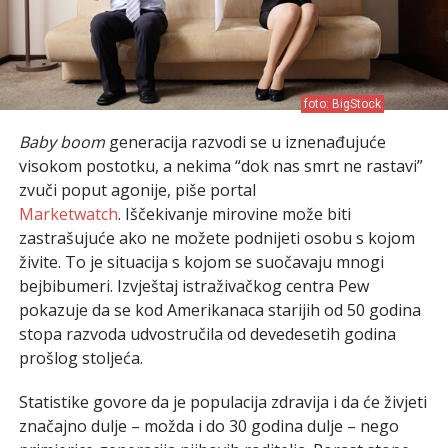
foto: BigStock
Baby boom
generacija razvodi se u iznenađujuće
visokom postotku, a nekima “dok nas smrt ne rastavi”
zvuči poput agonije, piše portal
Marketwatch
. Iščekivanje mirovine može biti
zastrašujuće ako ne možete podnijeti osobu s kojom
živite. To je situacija s kojom se suočavaju mnogi
bejbibumeri. Izvještaj istraživačkog centra Pew
pokazuje da se kod Amerikanaca starijih od 50 godina
stopa razvoda udvostručila od devedesetih godina
prošlog stoljeća.
Statistike govore da je populacija zdravija i da će živjeti
značajno dulje – možda i do 30 godina dulje – nego