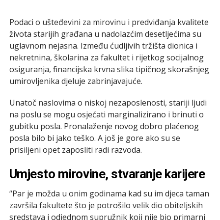
Podaci o ušteđevini za mirovinu i predviđanja kvalitete
života starijih građana u nadolazćim desetljećima su
uglavnom nejasna. Između ćudljivih tržišta dionica i
nekretnina, školarina za fakultet i rijetkog socijalnog
osiguranja, financijska krvna slika tipičnog skorašnjeg
umirovljenika djeluje zabrinjavajuće.
Unatoč naslovima o niskoj nezaposlenosti, stariji ljudi
na poslu se mogu osjećati marginalizirano i brinuti o
gubitku posla. Pronalaženje novog dobro plaćenog
posla bilo bi jako teško. A još je gore ako su se
prisiljeni opet zaposliti radi razvoda.
Umjesto mirovine, stvaranje karijere
“Par je možda u onim godinama kad su im djeca taman
završila fakultete što je potrošilo velik dio obiteljskih
sredstava i odjednom supružnik koji nije bio primarni