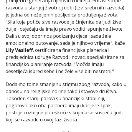
primjerice generacija njihovih roditelja. Porast stope
razvoda u starijoj životnoj dobi (tzv. srebrnih razvoda)
je jedna od neželjenih posljedica produljenja života.
“Sila koja potiče sive razvode je činjenica da ljudi žive
dulje i osjećaju da imaju pravo voditi ispunjene živote.
Dali su svoj doprinos podizanju djece i sada žele
emocionalno putovanje, sada je njihovo vrijeme”, kaže
Lily Vasileff
, certificirana financijska planerica i
predsjednica udruge Razvod i novac, specijalizirane za
financijsko planiranje razvoda. “Možda imaju
desetljeća ispred sebe i ne žele više biti nesretni.”
Dodajmo tome smanjenu stigmu zbog razvoda, kako u
odnosu na religijske norme tako i stavove društva.
Također, stariji parovi su financijski stabilniji,
pogotovo ako oba partnera imaju karijere. Ipak,
postoje i ozbiljne poteškoće s kojima se susreću ljudi
koji se razvode u ovoj fazi života.