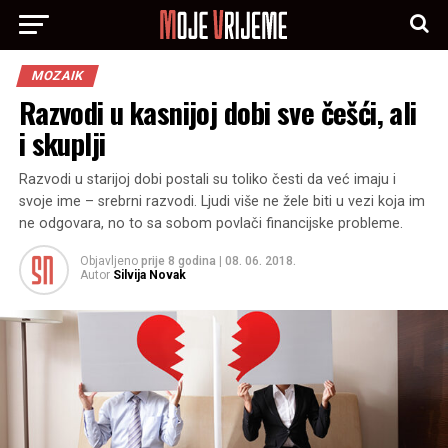
MOZAIK
Razvodi u kasnijoj dobi sve češći, ali
i skuplji
Razvodi u starijoj dobi postali su toliko česti da već imaju i
svoje ime – srebrni razvodi. Ljudi više ne žele biti u vezi koja im
ne odgovara, no to sa sobom povlači financijske probleme.
Objavljeno
prije 8 godina
|
08. 06. 2018.
Autor
Silvija Novak