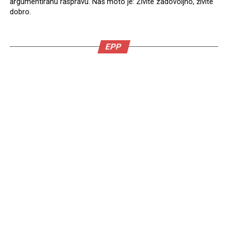
argumentiranu raspravu. Naš moto je: Živite zadovoljno, živite
dobro.
EPP