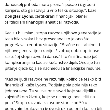
donositelj prihoda mora pronaći posao i izgraditi
karijeru, što ga stavlja u vrlo tešku situaciju”, kaže
Douglas Lyons
, certificirani financijski planer i
certificirani financijski analitičar razvoda.
Kad su bili mlađi, stopa razvoda njihove generacije je i
tada bila visoka i bez presedana i to je ono što
pogoršava trenutnu situaciju. “Bračne nestabilnosti
njihove generacije u ranijoj životnoj dobi doprinose
rastućoj stopi razvoda danas.” I to čini financije još
kompliciranijima kad se kućanstvo dijeli. Onda je tu i
pitanje djece koja se nadmeću za financijske resurse.
“Kad se ljudi razvode ne razumiju koliko će teško biti
financijski’, kaže Lyons. ‘Podjela pola pola nije tako
jednostavna. Tu su sve one stvari koje ste dijelili u
zajedničkom životu, koje se ne mogu podijeliti na
pola.” Stopa razvoda za osobe starije od 50 u
ponovnim brakovima je dvostruka od onih koji su bili