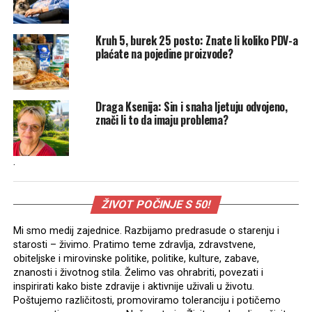
Kruh 5, burek 25 posto: Znate li koliko PDV-a
plaćate na pojedine proizvode?
Draga Ksenija: Sin i snaha ljetuju odvojeno,
znači li to da imaju problema?
.
ŽIVOT POČINJE S 50!
Mi smo medij zajednice. Razbijamo predrasude o starenju i
starosti – živimo. Pratimo teme zdravlja, zdravstvene,
obiteljske i mirovinske politike, politike, kulture, zabave,
znanosti i životnog stila. Želimo vas ohrabriti, povezati i
inspirirati kako biste zdravije i aktivnije uživali u životu.
Poštujemo različitosti, promoviramo toleranciju i potičemo