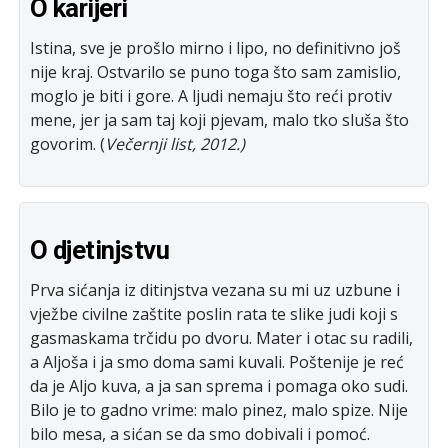
O karijeri
Istina, sve je prošlo mirno i lipo, no definitivno još
nije kraj. Ostvarilo se puno toga što sam zamislio,
moglo je biti i gore. A ljudi nemaju što reći protiv
mene, jer ja sam taj koji pjevam, malo tko sluša što
govorim. (
Večernji list, 2012.)
O djetinjstvu
Prva sićanja iz ditinjstva vezana su mi uz uzbune i
vježbe civilne zaštite poslin rata te slike judi koji s
gasmaskama trčidu po dvoru. Mater i otac su radili,
a Aljoša i ja smo doma sami kuvali. Poštenije je reć
da je Aljo kuva, a ja san sprema i pomaga oko sudi.
Bilo je to gadno vrime: malo pinez, malo spize. Nije
bilo mesa, a sićan se da smo dobivali i pomoć.