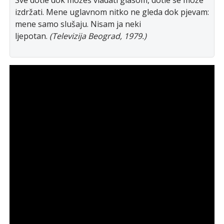
izdržаti. Mene uglаvnom nitko ne gledа dok pjevаm:
mene sаmo slušаju. Nisаm jа neki
ljepotаn.
(Televizija Beograd, 1979.)