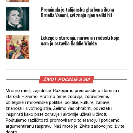
Preminula je talijanska glazbena ikona
Ornella Vanoni, svi znaju njen veliki hit
Lekcije o starenju, mirovini i radosti koje
nam je ostavila Baddie Winkle
.
ŽIVOT POČINJE S 50!
Mi smo medij zajednice. Razbijamo predrasude o starenju i
starosti – živimo. Pratimo teme zdravlja, zdravstvene,
obiteljske i mirovinske politike, politike, kulture, zabave,
znanosti i životnog stila. Želimo vas ohrabriti, povezati i
inspirirati kako biste zdravije i aktivnije uživali u životu.
Poštujemo različitosti, promoviramo toleranciju i potičemo
argumentiranu raspravu. Naš moto je: Živite zadovoljno, živite
dobro.