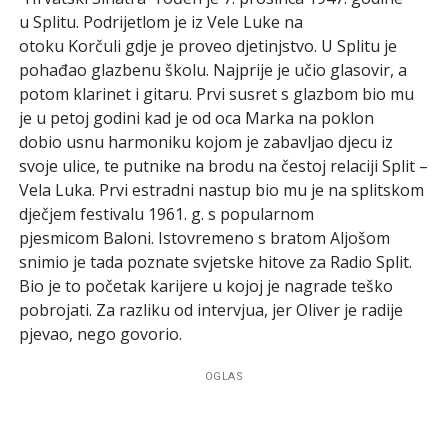
u Splitu. Podrijetlom je iz Vele Luke na
otoku Korčuli gdje je proveo djetinjstvo. U Splitu je
pohađao glazbenu školu. Najprije je učio glasovir, a
potom klarinet i gitaru. Prvi susret s glazbom bio mu
je u petoj godini kad je od oca Marka na poklon
dobio usnu harmoniku kojom je zabavljao djecu iz
svoje ulice, te putnike na brodu na čestoj relaciji Split –
Vela Luka. Prvi estradni nastup bio mu je na splitskom
dječjem festivalu 1961. g. s popularnom
pjesmicom Baloni. Istovremeno s bratom Aljošom
snimio je tada poznate svjetske hitove za Radio Split.
Bio je to početak karijere u kojoj je nagrade teško
pobrojati. Za razliku od intervjua, jer Oliver je radije
pjevao, nego govorio.
OGLAS