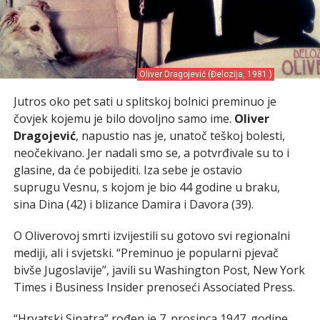
Oliver Dragojević (Đelozija, 1981.)
Jutros oko pet sati u splitskoj bolnici preminuo je
čovjek kojemu je bilo dovoljno samo ime.
Oliver
Dragojević
, napustio nas je, unatoč teškoj bolesti,
neočekivano. Jer nadali smo se, a potvrđivale su to i
glasine, da će pobijediti. Iza sebe je ostavio
suprugu Vesnu, s kojom je bio 44 godine u braku,
sina Dina (42) i blizance Damira i Davora (39).
O Oliverovoj smrti izvijestili su gotovo svi regionalni
mediji, ali i svjetski. “Preminuo je popularni pjevač
bivše Jugoslavije”, javili su Washington Post, New York
Times i Business Insider prenoseći Associated Press.
“Hrvatski Sinatra” rođen je 7. prosinca 1947. godine