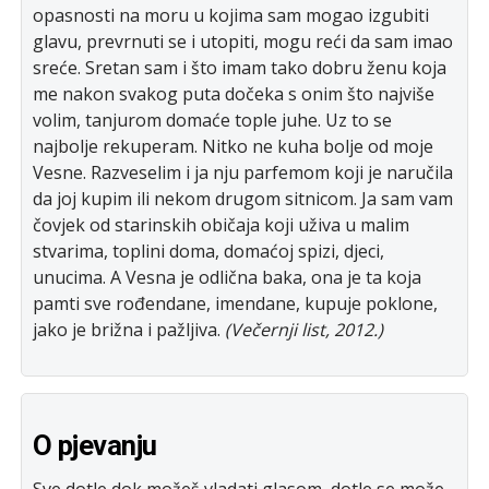
opasnosti na moru u kojima sam mogao izgubiti
glavu, prevrnuti se i utopiti, mogu reći da sam imao
sreće. Sretan sam i što imam tako dobru ženu koja
me nakon svakog puta dočeka s onim što najviše
volim, tanjurom domaće tople juhe. Uz to se
najbolje rekuperam. Nitko ne kuha bolje od moje
Vesne. Razveselim i ja nju parfemom koji je naručila
da joj kupim ili nekom drugom sitnicom. Ja sam vam
čovjek od starinskih običaja koji uživa u malim
stvarima, toplini doma, domaćoj spizi, djeci,
unucima. A Vesna je odlična baka, ona je ta koja
pamti sve rođendane, imendane, kupuje poklone,
jako je brižna i pažljiva.
(Večernji list, 2012.)
O pjevanju
Sve dotle dok možeš vlаdаti glаsom, dotle se može