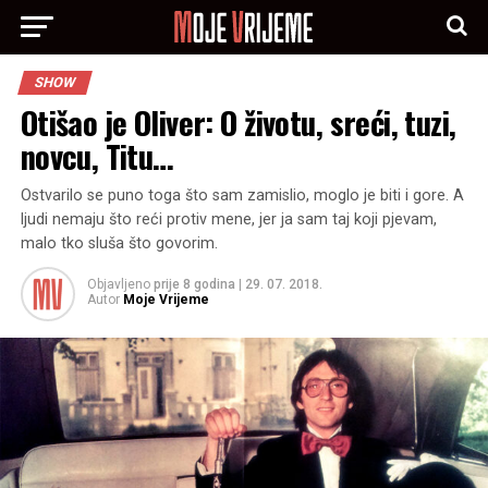
SHOW
Otišao je Oliver: O životu, sreći, tuzi,
novcu, Titu…
Ostvarilo se puno toga što sam zamislio, moglo je biti i gore. A
ljudi nemaju što reći protiv mene, jer ja sam taj koji pjevam,
malo tko sluša što govorim.
Objavljeno
prije 8 godina
|
29. 07. 2018.
Autor
Moje Vrijeme