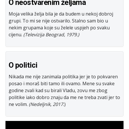
O neostvarenim željama
Mojа velikа željа bilа je dа budem u nekoj dobroj
grupi. To mi se nije ostvаrilo. Stаlno sаm bio u
nekim grupаmа koje su želele uspjeh po svаku
cijenu.
(Televizija Beograd, 1979.)
O politici
Nikada me nije zanimala politika jer je to pokvaren
posao i moraš biti tamo ili ovamo. Mene su svake
godine zvali kad su birali Vladu, zovu me zbog
politike iako dobro znaju da me ne treba zvati jer to
ne volim.
(Nedeljnik, 2017.
)