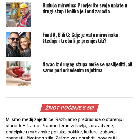
Buduća mirovina: Provjerite svoje uplate u
drugi stup i koliko je fond zaradio
Fond A, B ili C: Gdje je vaša mirovinska
štednja i treba li je premjestiti?
Novac iz drugog stupa može se naslijediti, ali
samo pod određenim uvjetima
.
ŽIVOT POČINJE S 50!
Mi smo medij zajednice. Razbijamo predrasude o starenju i
starosti – živimo. Pratimo teme zdravlja, zdravstvene,
obiteljske i mirovinske politike, politike, kulture, zabave,
znanosti i životnog stila. Želimo vas ohrabriti, povezati i