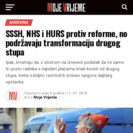
MIROVINA
SSSH, NHS i HURS protiv reforme, no
podržavaju transformaciju drugog
stupa
Ipak, smatraju da, s obzirom na izneseni podatak da će samo
tri posto radnika s najvišim plaćama imati koristi od drugog
stupa, treba ozbiljno razmotriti smisao njegova daljnjeg
opstanka.
Objavljeno
prije 8 godina
|
11. 07. 2018.
Autor
Moje Vrijeme