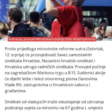
Ilustracija, prosvjed #hrvatskamozebolje (foto: MojeVrijeme.hr)
Protiv prijedloga mirovinske reforme sutra (četvrtak,
12. srpnja) će prosvjedovati Savez samostalnih
sindikata Hrvatske, Nezavisni hrvatski sindikati i
Hrvatska udruga radničkih sindikata. Prosvjed počinje
na zagrebačkom Markovu trgu u 8:15. Sudionici akcije
će dijeliti letke i tekst otvorenog pisma članovima
Vlade RH, zastupnicima u Hrvatskom saboru i
građanima.
Sindikati od vladujućih traže odustajanje od ubrzanja
podizanja uvjeta za mirovinu na 67 godina i, umjesto