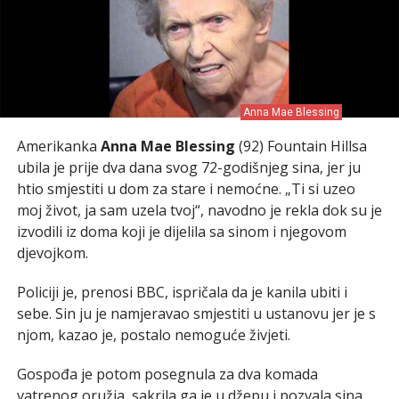
Anna Mae Blessing
Amerikanka
Anna Mae Blessing
(92) Fountain Hillsa
ubila je prije dva dana svog 72-godišnjeg sina, jer ju
htio smjestiti u dom za stare i nemoćne. „Ti si uzeo
moj život, ja sam uzela tvoj“, navodno je rekla dok su je
izvodili iz doma koji je dijelila sa sinom i njegovom
djevojkom.
Policiji je, prenosi BBC, ispričala da je kanila ubiti i
sebe. Sin ju je namjeravao smjestiti u ustanovu jer je s
njom, kazao je, postalo nemoguće živjeti.
Gospođa je potom posegnula za dva komada
vatrenog oružja, sakrila ga je u džepu i pozvala sina