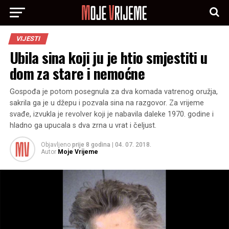
VIJESTI
Ubila sina koji ju je htio smjestiti u
dom za stare i nemoćne
Gospođa je potom posegnula za dva komada vatrenog oružja,
sakrila ga je u džepu i pozvala sina na razgovor. Za vrijeme
svađe, izvukla je revolver koji je nabavila daleke 1970. godine i
hladno ga upucala s dva zrna u vrat i čeljust.
Objavljeno
prije 8 godina
|
04. 07. 2018.
Autor
Moje Vrijeme