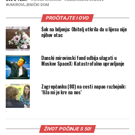
UMIROVLJENIČKI DOM
PROČITAJTE I OVO
Šok na bdjenju: Obitelj otkrila da u lijesu nije
njihov otac
Danski mirovinski fond odbija ulagati u
Muskov SpaceX: Katastrofalno upravljanje
Zagrepčanku (80) na cesti napao razbojnik:
‘Išla mi je krv na nos’
.
ŽIVOT POČINJE S 50!