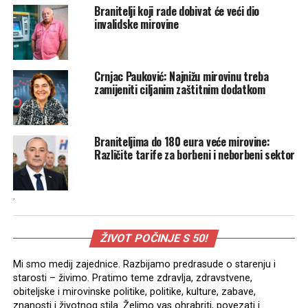
Branitelji koji rade dobivat će veći dio
invalidske mirovine
Crnjac Pauković: Najnižu mirovinu treba
zamijeniti ciljanim zaštitnim dodatkom
Braniteljima do 180 eura veće mirovine:
Različite tarife za borbeni i neborbeni sektor
.
ŽIVOT POČINJE S 50!
Mi smo medij zajednice. Razbijamo predrasude o starenju i
starosti – živimo. Pratimo teme zdravlja, zdravstvene,
obiteljske i mirovinske politike, politike, kulture, zabave,
znanosti i životnog stila. Želimo vas ohrabriti, povezati i