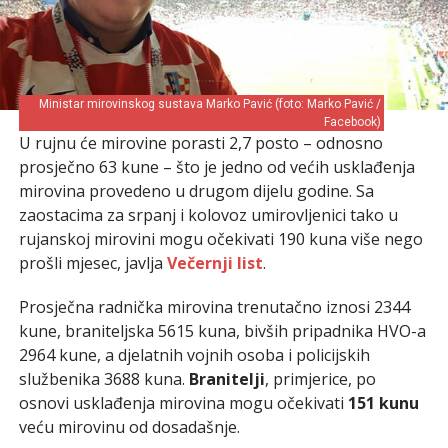
Ministar mirovinskog sustava Marko Pavić (foto: Marko Pavić /
Facebook)
U rujnu će mirovine porasti 2,7 posto – odnosno
prosječno 63 kune – što je jedno od većih usklađenja
mirovina provedeno u drugom dijelu godine. Sa
zaostacima za srpanj i kolovoz umirovljenici tako u
rujanskoj mirovini mogu očekivati 190 kuna više nego
prošli mjesec, javlja
Večernji list
.
Prosječna radnička mirovina trenutačno iznosi 2344
kune, braniteljska 5615 kuna, bivših pripadnika HVO-a
2964 kune, a djelatnih vojnih osoba i policijskih
službenika 3688 kuna.
Branitelji
, primjerice, po
osnovi usklađenja mirovina mogu očekivati
151 kunu
veću mirovinu od dosadašnje.