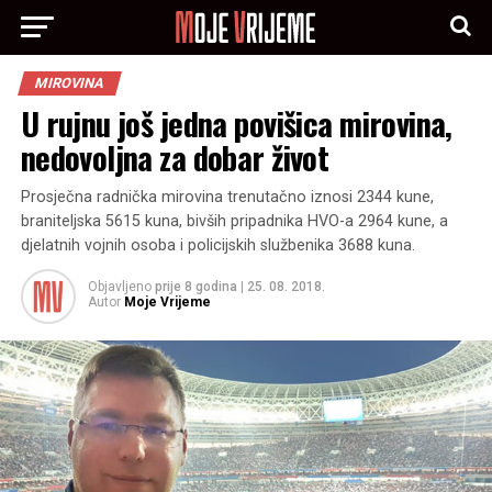
MIROVINA
U rujnu još jedna povišica mirovina,
nedovoljna za dobar život
Prosječna radnička mirovina trenutačno iznosi 2344 kune,
braniteljska 5615 kuna, bivših pripadnika HVO-a 2964 kune, a
djelatnih vojnih osoba i policijskih službenika 3688 kuna.
Objavljeno
prije 8 godina
|
25. 08. 2018.
Autor
Moje Vrijeme