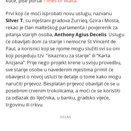
kuće, piše portal
Times of Malta
.
Prvi koji će moći isprobati novu uslugu, nazvanu
Silver T
, su mještani gradova Żurrieq, Gżira i Mosta,
rekao je član malteškog parlamenta i povjerenik za
pitanja starijih osoba,
Anthony Agius Decelis
. Uslugu
će obavljati dom za starije i nemoćne St Vincent de
Paul, a korisnici koji se njome mogu služiti svi su oni
koji posjeduju tzv. “iskaznicu za starije” ili “Karta
Anzjana”. Prije nego projekt krene u svoju provedbu,
sve starije osobe u navedenim mjestima primit će
obavijest o novoj usluzi te detalje o tome kako mogu
naručiti prijevoz. Besplatan prijevoz obavljat će se u
posebnim crvenim trokolicama, a moći će se koristiti
za odlazak do liječnika, u banku, gradsko vijeće,
trgovinu ili crkvu.
OGLAS