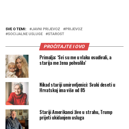
SVE O TEMI:
JAVNI PRIJEVOZ
PRIJEVOZ
SOCIJALNE USLUGE
STAROST
PROČITAJTE I OVO
Primalja: ‘Svi su me u vlaku osuđivali, a
starija me žena pohvalila’
Nikad stariji umirovljenici: Svaki deseti u
Hrvatskoj ima više od 85
Stariji Amerikanci žive u strahu, Trump
prijeti ukidanjem usluga