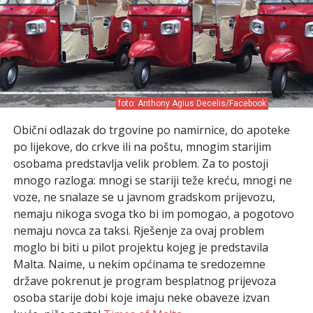
foto: Anthony Agius Decelis/Facebook
Obični odlazak do trgovine po namirnice, do apoteke
po lijekove, do crkve ili na poštu, mnogim starijim
osobama predstavlja velik problem. Za to postoji
mnogo razloga: mnogi se stariji teže kreću, mnogi ne
voze, ne snalaze se u javnom gradskom prijevozu,
nemaju nikoga svoga tko bi im pomogao, a pogotovo
nemaju novca za taksi. Rješenje za ovaj problem
moglo bi biti u pilot projektu kojeg je predstavila
Malta. Naime, u nekim općinama te sredozemne
države pokrenut je program besplatnog prijevoza
osoba starije dobi koje imaju neke obaveze izvan