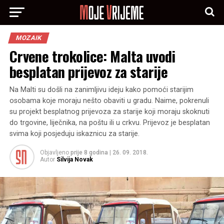
MOZAIK
Crvene trokolice: Malta uvodi
besplatan prijevoz za starije
Na Malti su došli na zanimljivu ideju kako pomoći starijim
osobama koje moraju nešto obaviti u gradu. Naime, pokrenuli
su projekt besplatnog prijevoza za starije koji moraju skoknuti
do trgovine, liječnika, na poštu ili u crkvu. Prijevoz je besplatan
svima koji posjeduju iskaznicu za starije.
Objavljeno
prije 8 godina
|
26. 09. 2018.
Autor
Silvija Novak