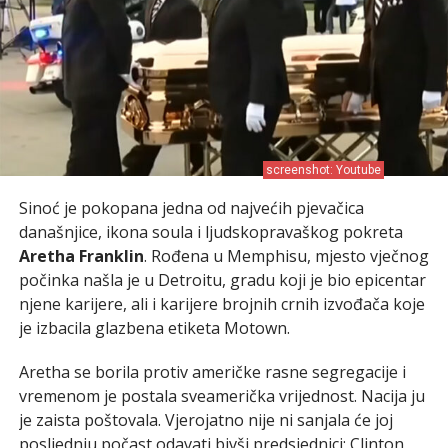
screenshot: Youtube
Sinoć je pokopana jedna od najvećih pjevačica
današnjice, ikona soula i ljudskopravaškog pokreta
Aretha Franklin
. Rođena u Memphisu, mjesto vječnog
počinka našla je u Detroitu, gradu koji je bio epicentar
njene karijere, ali i karijere brojnih crnih izvođača koje
je izbacila glazbena etiketa Motown.
Aretha se borila protiv američke rasne segregacije i
vremenom je postala sveamerička vrijednost. Nacija ju
je zaista poštovala. Vjerojatno nije ni sanjala će joj
posljednju počast odavati bivši predsjednici; Clinton