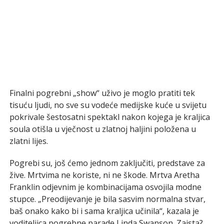
Finalni pogrebni „show“ uživo je moglo pratiti tek
tisuću ljudi, no sve su vodeće medijske kuće u svijetu
pokrivale šestosatni spektakl nakon kojega je kraljica
soula otišla u vječnost u zlatnoj haljini položena u
zlatni lijes.
Pogrebi su, još ćemo jednom zaključiti, predstave za
žive. Mrtvima ne koriste, ni ne škode. Mrtva Aretha
Franklin odjevnim je kombinacijama osvojila modne
stupce. „Preodijevanje je bila sasvim normalna stvar,
baš onako kako bi i sama kraljica učinila“, kazala je
voditeljica pogrebne parade Linda Swanson. Zaista?