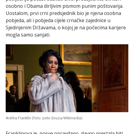
osobno i Obama dirljivim pismom punim poštovanja.
Uostalom, prvi crni predsjednik bio je njena osobna
pobjeda, ali i pobjeda cijele crnačke zajednice u
Sjedinjenim Državama, o kojoj je na počecima karijere
mogla samo sanjati.
Aretha Franklin (foto: pete Souza/Wikimedia)
Franklinova je, posve opravdano, davno prestala biti