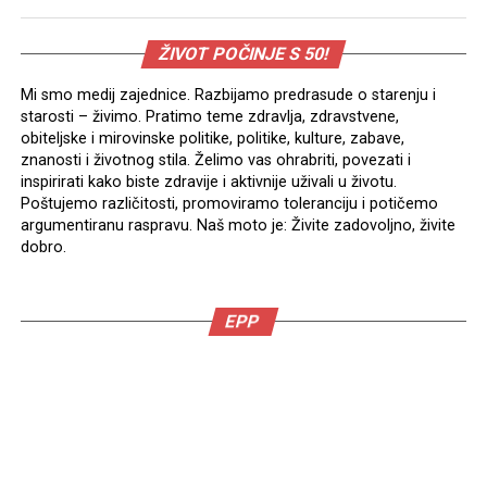
ŽIVOT POČINJE S 50!
Mi smo medij zajednice. Razbijamo predrasude o starenju i
starosti – živimo. Pratimo teme zdravlja, zdravstvene,
obiteljske i mirovinske politike, politike, kulture, zabave,
znanosti i životnog stila. Želimo vas ohrabriti, povezati i
inspirirati kako biste zdravije i aktivnije uživali u životu.
Poštujemo različitosti, promoviramo toleranciju i potičemo
argumentiranu raspravu. Naš moto je: Živite zadovoljno, živite
dobro.
EPP