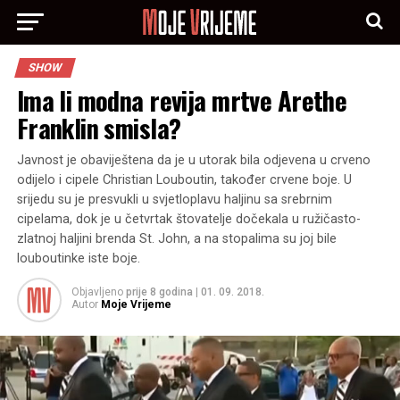
SHOW
Ima li modna revija mrtve Arethe
Franklin smisla?
Javnost je obaviještena da je u utorak bila odjevena u crveno
odijelo i cipele Christian Louboutin, također crvene boje. U
srijedu su je presvukli u svjetloplavu haljinu sa srebrnim
cipelama, dok je u četvrtak štovatelje dočekala u ružičasto-
zlatnoj haljini brenda St. John, a na stopalima su joj bile
louboutinke iste boje.
Objavljeno
prije 8 godina
|
01. 09. 2018.
Autor
Moje Vrijeme