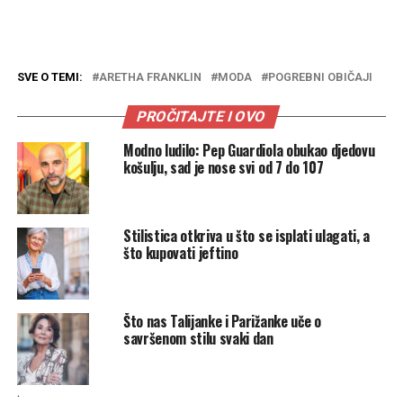
SVE O TEMI:
ARETHA FRANKLIN
MODA
POGREBNI OBIČAJI
PROČITAJTE I OVO
Modno ludilo: Pep Guardiola obukao djedovu
košulju, sad je nose svi od 7 do 107
Stilistica otkriva u što se isplati ulagati, a
što kupovati jeftino
Što nas Talijanke i Parižanke uče o
savršenom stilu svaki dan
.