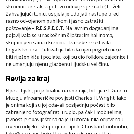
skromni curetak, a gotovo oduvijek je znala što želi.
Zahvaljujući tomu, uspjela je odbijati nastupe pred
rasno odvojenom publikom i jasno zatražiti
poštovanje –
R.E.S.P.E.C.T.
Na javnim događanjima
pojavljivala se u raskošnim šljaštećim haljinama,
skupim perikama i krznima. Iza sebe je ostavila
bogatstvo i za očekivati je bilo da njen pogreb neće
biti riješen kiča i pozlate, koji su dio folklora zajednice i
ne umanjuju njenu glazbenu i ljudsku veličinu.
Revija za kraj
Njeno tijelo, prije finalne ceremonije, bilo je izloženo u
Muzeju afroameričke povijesti Charles H. Wright. Iako
je onima koji su joj odavali posljednju počast bilo
zabranjeno fotografirati truplo, pa čak i mobitelima,
javnost je obaviještena da je u utorak bila odjevena u
crveno odijelo i skupocjene cipele Christian Louboutin,
također crvene boje. U srijedu su je presvukli u