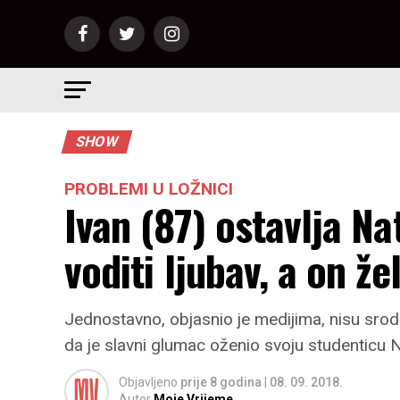
SHOW
PROBLEMI U LOŽNICI
Ivan (87) ostavlja Nat
voditi ljubav, a on že
Jednostavno, objasnio je medijima, nisu srod
da je slavni glumac oženio svoju studenticu Na
Objavljeno
prije 8 godina
|
08. 09. 2018.
Autor
Moje Vrijeme