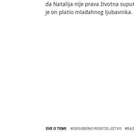
da Natalija nije prava životna suput
je on platio mlađahnog ljubavnika.
SVE O TEMI:
ODGOĐENO RODITELJSTVO
RAZ