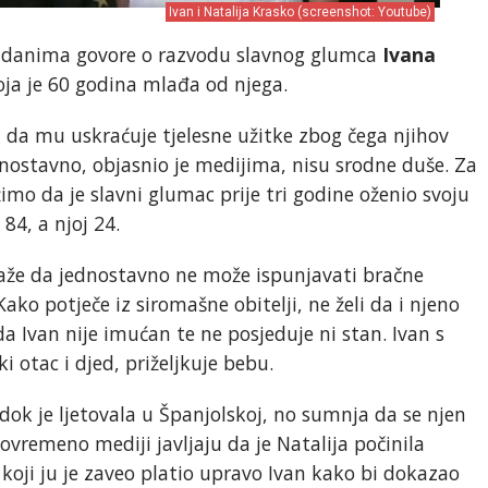
Ivan i Natalija Krasko (screenshot: Youtube)
eć danima govore o razvodu slavnog glumca
Ivana
oja je 60 godina mlađa od njega.
u da mu uskraćuje tjelesne užitke zbog čega njihov
ednostavno, objasnio je medijima, nisu srodne duše. Za
imo da je slavni glumac prije tri godine oženio svoju
84, a njoj 24.
i kaže da jednostavno ne može ispunjavati bračne
ko potječe iz siromašne obitelji, ne želi da i njeno
da Ivan nije imućan te ne posjeduje ni stan. Ivan s
i otac i djed, priželjkuje bebu.
 dok je ljetovala u Španjolskoj, no sumnja da se njen
stovremeno mediji javljaju da je Natalija počinila
a koji ju je zaveo platio upravo Ivan kako bi dokazao