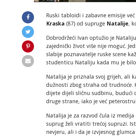
Ruski tabloidi i zabavne emisije v
Kraska
(87) od supruge
Natalije
, k
Dobrodržeći Ivan optužio je Natalij
zajednički život više nije moguć. J
slabije poznavatelje ruske scene kaž
studenticu Nataliju kada mu je bilo 
Natalija je priznala svoj grijeh, al
dužnosti zbog straha od trudnoće. Ka
dijete dijeli sličnu sudbinu, budući 
druge strane, iako je već peterostruk
Natalija je za razvod čula iz medija
suprug želi vratiti trećoj supruzi. I
nevjeru, ali i da je izvjesnog glumc