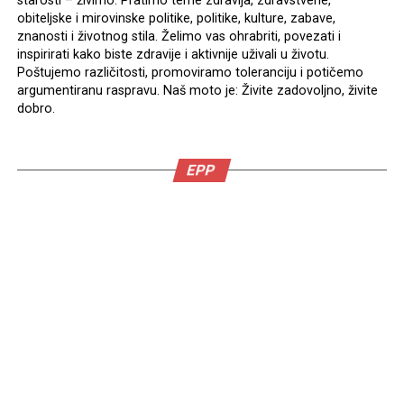
starosti – živimo. Pratimo teme zdravlja, zdravstvene,
obiteljske i mirovinske politike, politike, kulture, zabave,
znanosti i životnog stila. Želimo vas ohrabriti, povezati i
inspirirati kako biste zdravije i aktivnije uživali u životu.
Poštujemo različitosti, promoviramo toleranciju i potičemo
argumentiranu raspravu. Naš moto je: Živite zadovoljno, živite
dobro.
EPP