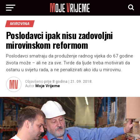
MIROVINA
Poslodavci ipak nisu zadovoljni
mirovinskom reformom
Poslodavci smatraju da produženje radnog vijeka do 67 godine
života može – ali ne za sve. Tvrde da ljude treba motivirati da
ostanu u svijetu rada, a ne penalizirati ako idu u mirovinu.
Objavljeno
prije 8 godina
|
21. 09. 2018.
Autor
Moje Vrijeme