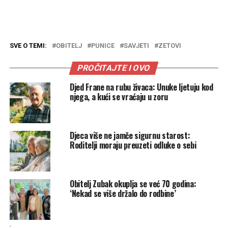
SVE O TEMI:
OBITELJ
PUNICE
SAVJETI
ZETOVI
PROČITAJTE I OVO
Djed Frane na rubu živaca: Unuke ljetuju kod
njega, a kući se vraćaju u zoru
Djeca više ne jamče sigurnu starost:
Roditelji moraju preuzeti odluke o sebi
Obitelj Zubak okuplja se već 70 godina:
‘Nekad se više držalo do rodbine’
.