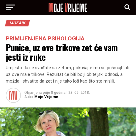
MOZAIK
PRIMIJENJENA PSIHOLOGIJA
Punice, uz ove trikove zet će vam
jesti iz ruke
Umjesto da se svađate sa zetom, pokušajte mu se prišmajhlati
uz ove male trikove. Rezultat će biti bolji obiteljski odnosi, a
možda i shvatite da zet i nije tako loš kao što ste mislili.
Objavljeno
prije 8 godina
|
28. 09. 2018.
Autor
Moje Vrijeme