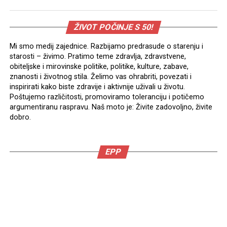
ŽIVOT POČINJE S 50!
Mi smo medij zajednice. Razbijamo predrasude o starenju i
starosti – živimo. Pratimo teme zdravlja, zdravstvene,
obiteljske i mirovinske politike, politike, kulture, zabave,
znanosti i životnog stila. Želimo vas ohrabriti, povezati i
inspirirati kako biste zdravije i aktivnije uživali u životu.
Poštujemo različitosti, promoviramo toleranciju i potičemo
argumentiranu raspravu. Naš moto je: Živite zadovoljno, živite
dobro.
EPP