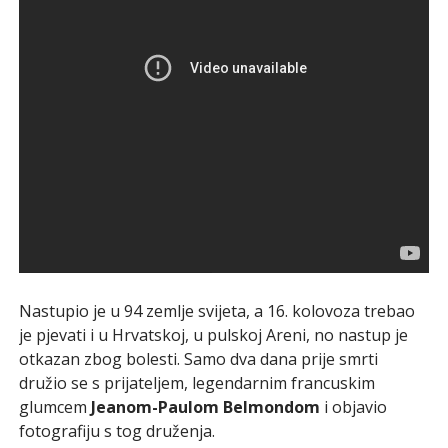
Nastupio je u 94 zemlje svijeta, a 16. kolovoza trebao
je pjevati i u Hrvatskoj, u pulskoj Areni, no nastup je
otkazan zbog bolesti. Samo dva dana prije smrti
družio se s prijateljem, legendarnim francuskim
glumcem
Jeanom-Paulom Belmondom
i objavio
fotografiju s tog druženja.