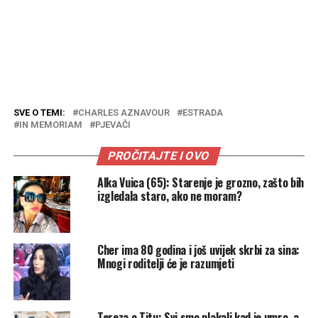
SVE O TEMI:
CHARLES AZNAVOUR
ESTRADA
IN MEMORIAM
PJEVAČI
PROČITAJTE I OVO
Alka Vuica (65): Starenje je grozno, zašto bih
izgledala staro, ako ne moram?
Cher ima 80 godina i još uvijek skrbi za sina:
Mnogi roditelji će je razumjeti
Tereza o Titu: Svi smo plakali kad je umro, a