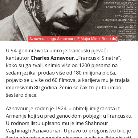
Aznavour sings Aznavour (LP, Major Minor Records)
U 94. godini života umro je francuski pjevač i
kantautor
Charles Aznavour
. „Francuski Sinatra”,
kako su ga zvali, snimio više od 1200 pjesama na
sedam jezika, prodao više od 180 milijuna ploča,
pojavio se u više od 60 filmova, a karijera mu je trajala
impresivnih 80 godina. Ženio se čak tri puta i imao
šestero djece.
Aznavour je rođen je 1924. u obitelji imigranata iz
Armenije koji su pred genocidom pobjegli u Francusku.
U rodnom listu upisano mu je ime Shahnour
Vaghinagh Aznavourian. Upravo to progonstvo bilo je
česta okosnica njegovih pjesama, a nije se libio pjevati