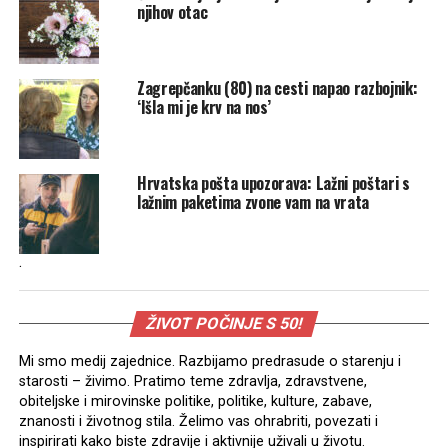
njihov otac
Zagrepčanku (80) na cesti napao razbojnik:
‘Išla mi je krv na nos’
Hrvatska pošta upozorava: Lažni poštari s
lažnim paketima zvone vam na vrata
.
ŽIVOT POČINJE S 50!
Mi smo medij zajednice. Razbijamo predrasude o starenju i
starosti – živimo. Pratimo teme zdravlja, zdravstvene,
obiteljske i mirovinske politike, politike, kulture, zabave,
znanosti i životnog stila. Želimo vas ohrabriti, povezati i
inspirirati kako biste zdravije i aktivnije uživali u životu.