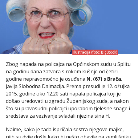
Ilustracija (foto: BigStock)
Zbog napada na policajca na Općinskom sudu u Splitu
na godinu dana zatvora s rokom kušnje od četiri
godine nepravomoćno je osuđena
N. (67) s Brača
,
javlja Slobodna Dalmacija. Prema presudi je 12. ožujka
2015. godine oko 12.20 sati napala policajca koji je
došao uredovati u zgradu Županijskog suda, a nakon
što su pravosudni policajci uporabom tjelesne snage i
sredstava za vezivanje svladali njezina sina H.
Naime, kako je tada ispričala sestra njegove majke,
njih su dvije došle kako bi nešto obavile na zemljišniku.