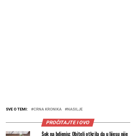
SVE O TEMI:
CRNA KRONIKA
NASILJE
PROČITAJTE I OVO
Šok na bdjenju: Obitelj otkrila da u lijesu nije