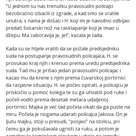
“U jednom su nas trenutku pravosudni policajci
bezobrazno izbacili iz zgrade, a kad smo se vratile
unutra, s nama je došao i H. koji im je navodno odbijao
predati švicarski nož na rasklapanje koji je imao u
džepu. Ma zaboravija je, jel”, kazala je tada.
Kada su se htjele vratiti da se požale predsjedniku
suda na postupanje pravosudnih policajaca, H. se
provukao kraj njih i krenuo prema uredu predsjednika
suda. Tad mu je prišao jedan pravosudni policajac i
kazao mu da krene s njim prema čuvarskoj portirnici
da razjasne situaciju. H. se počeo opirati, a policajcu je
priskočio u pomoć kolega te su ga uhvatili pod ruke i
počeli voditi prema desetak metara udaljenoj
portirnici. Majka je već tad počela vikati da ga puste na
miru. Počela je nogama udarati policajca Jakova. On je
ljutu majku, stoji u presudi, “posjeo” na stolicu, pri
čemu ga je pokušavala ugristi za ruku, a potom je
zamahnula kemijskom olovkom i ubola ga između