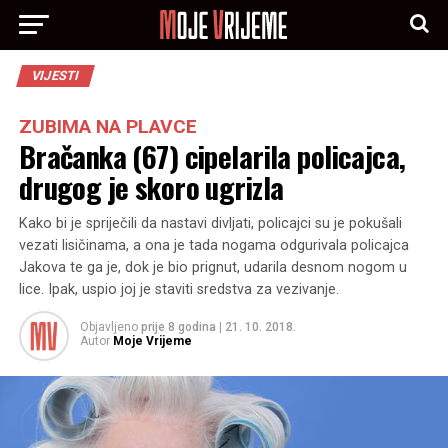
VIJESTI
ZUBIMA NA PLAVCE
Bračanka (67) cipelarila policajca,
drugog je skoro ugrizla
Kako bi je spriječili da nastavi divljati, policajci su je pokušali
vezati lisičinama, a ona je tada nogama odgurivala policajca
Jakova te ga je, dok je bio prignut, udarila desnom nogom u
lice. Ipak, uspio joj je staviti sredstva za vezivanje.
Objavljeno
prije 8 godina
|
21. 10. 2018.
Autor
Moje Vrijeme