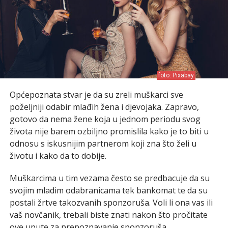
foto: Pixabay
Općepoznata stvar je da su zreli muškarci sve
poželjniji odabir mlađih žena i djevojaka. Zapravo,
gotovo da nema žene koja u jednom periodu svog
života nije barem ozbiljno promislila kako je to biti u
odnosu s iskusnijim partnerom koji zna što želi u
životu i kako da to dobije.
Muškarcima u tim vezama često se predbacuje da su
svojim mladim odabranicama tek bankomat te da su
postali žrtve takozvanih sponzoruša. Voli li ona vas ili
vaš novčanik, trebali biste znati nakon što pročitate
ove upute za prepoznavanje sponzoruša.