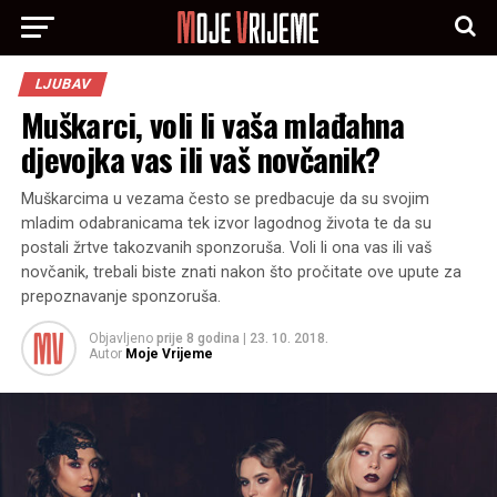
LJUBAV
Muškarci, voli li vaša mlađahna
djevojka vas ili vaš novčanik?
Muškarcima u vezama često se predbacuje da su svojim
mladim odabranicama tek izvor lagodnog života te da su
postali žrtve takozvanih sponzoruša. Voli li ona vas ili vaš
novčanik, trebali biste znati nakon što pročitate ove upute za
prepoznavanje sponzoruša.
Objavljeno
prije 8 godina
|
23. 10. 2018.
Autor
Moje Vrijeme