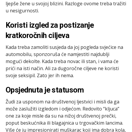
ljepše žene u svojoj blizini. Razloge ovome treba tražiti
u nesigurnosti.
Koristi izgled za postizanje
kratkoročnih ciljeva
Kada treba zamoliti susjeda da joj pogleda svjećice na
automobilu, sponzoruša će namjestiti najdublji
mogući dekolte. Kada treba novac ili stan, i vama će
prići na isti način. Ali za dugoročne ciljeve ne koristi
svoje seksipil. Zato jer ih nema.
Opsjednuta je statusom
Žudi za usponom na društvenoj ljestvici i misli da ga
može zaslužiti izgledom i odjećom. Redovito “kljuca”
one za koje misle da su na nižoj društvenoj prečki,
poput beskućnika ili blagajnica u trgovačkim lancima.
Više će ju impresionirati muškarac koji ima dobra kola,