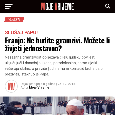
VIJESTI
SLUŠAJ PAPU!
Franjo: Ne budite gramzivi. Možete li
živjeti jednostavno?
Nezasitna gramzivost obilježava cijelu ljudsku povijest,
uključujući i današnjicu kada, paradoksalno, samo rijetki
večeraju obilno, a previše ljudi nema ni komadić kruha da bi
preživjeli, istaknuo je Papa.
Objavljeno
prije 8 godina
|
25. 12. 2018.
Autor
Moje Vrijeme