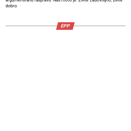
argumentiranu raspravu. Naš moto je: Živite zadovoljno, živite
dobro.
EPP