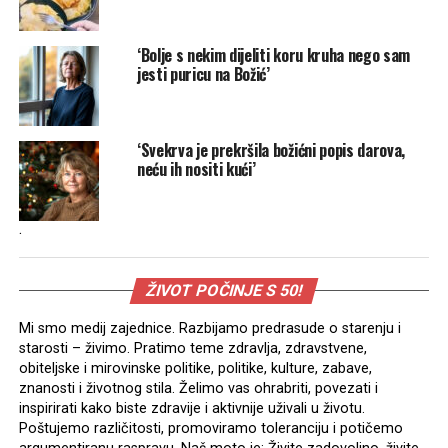
‘Bolje s nekim dijeliti koru kruha nego sam
jesti puricu na Božić’
‘Svekrva je prekršila božićni popis darova,
neću ih nositi kući’
.
ŽIVOT POČINJE S 50!
Mi smo medij zajednice. Razbijamo predrasude o starenju i
starosti – živimo. Pratimo teme zdravlja, zdravstvene,
obiteljske i mirovinske politike, politike, kulture, zabave,
znanosti i životnog stila. Želimo vas ohrabriti, povezati i
inspirirati kako biste zdravije i aktivnije uživali u životu.
Poštujemo različitosti, promoviramo toleranciju i potičemo