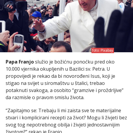
foto: Pixabay
Papa Franjo
služio je božićnu ponoćku pred oko
10.000 vjernika okupljenih u Bazilici sv. Petra. U
propovijedi je rekao da bi novorođeni Isus, koji je
stigao na svijet u siromaštvu u štalici, trebao
potaknuti svakoga, a osobito “gramzive i proždrljive”
da razmisle o pravom smislu života.
“Zapitajmo se: Trebaju li mi zaista sve te materijalne
stvari i komplicirani recepti za život? Mogu li živjeti bez
svog tog nepotrebnog obilja i živjeti jednostavnijim
životom?” rekao je Franjo.