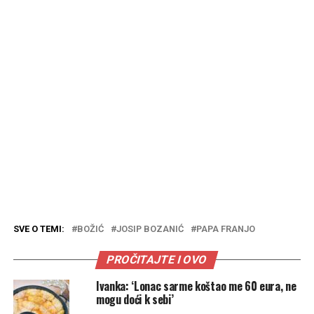
SVE O TEMI:
BOŽIĆ
JOSIP BOZANIĆ
PAPA FRANJO
PROČITAJTE I OVO
Ivanka: ‘Lonac sarme koštao me 60 eura, ne
mogu doći k sebi’