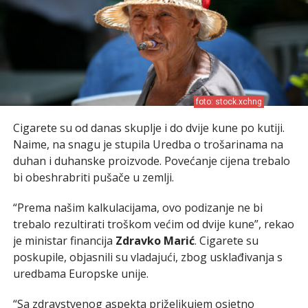
foto: stock.xchng
Cigarete su od danas skuplje i do dvije kune po kutiji.
Naime, na snagu je stupila Uredba o trošarinama na
duhan i duhanske proizvode. Povećanje cijena trebalo
bi obeshrabriti pušače u zemlji.
“Prema našim kalkulacijama, ovo podizanje ne bi
trebalo rezultirati troškom većim od dvije kune”, rekao
je ministar financija
Zdravko Marić
. Cigarete su
poskupile, objasnili su vladajući, zbog usklađivanja s
uredbama Europske unije.
“Sa zdravstvenog aspekta priželjkujem osjetno