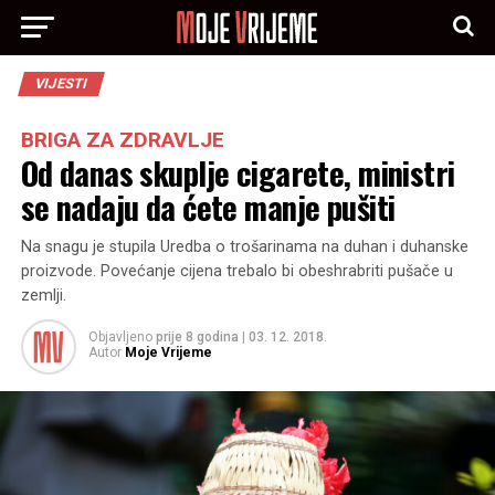
VIJESTI
BRIGA ZA ZDRAVLJE
Od danas skuplje cigarete, ministri
se nadaju da ćete manje pušiti
Na snagu je stupila Uredba o trošarinama na duhan i duhanske
proizvode. Povećanje cijena trebalo bi obeshrabriti pušače u
zemlji.
Objavljeno
prije 8 godina
|
03. 12. 2018.
Autor
Moje Vrijeme