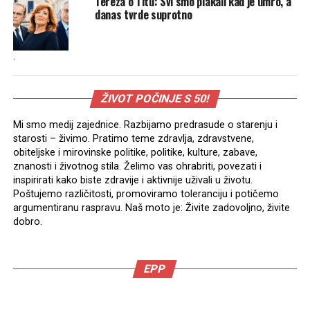
Tereza o Titu: Svi smo plakali kad je umro, a
danas tvrde suprotno
.
ŽIVOT POČINJE S 50!
Mi smo medij zajednice. Razbijamo predrasude o starenju i
starosti – živimo. Pratimo teme zdravlja, zdravstvene,
obiteljske i mirovinske politike, politike, kulture, zabave,
znanosti i životnog stila. Želimo vas ohrabriti, povezati i
inspirirati kako biste zdravije i aktivnije uživali u životu.
Poštujemo različitosti, promoviramo toleranciju i potičemo
argumentiranu raspravu. Naš moto je: Živite zadovoljno, živite
dobro.
EPP