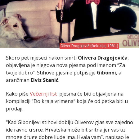
Oliver Dragojević (Đelozija, 1981.)
Skoro pet mjeseci nakon smrti
Olivera Dragojevića
,
objavljena je njegova nova pjesma pod imenom “Za
tvoje dobro”. Stihove pjesme potpisuje
Gibonni
, a
aranžman
Elvis Stanić
.
Kako piše
Večernji list
pjesma će biti objavljena na
kompilaciji “Do kraja vrimena” koja će od petka biti u
prodaji.
“Kad Gibonijevi stihovi dobiju Oliverov glas sve zajedno
ide ravno u srce. Hrvatska može bit sritna jer vas uz
mnoge druge dobre ljude ima. Hvala vam”, napisao je