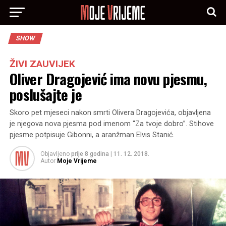
SHOW
ŽIVI ZAUVIJEK
Oliver Dragojević ima novu pjesmu,
poslušajte je
Skoro pet mjeseci nakon smrti Olivera Dragojevića, objavljena
je njegova nova pjesma pod imenom “Za tvoje dobro”. Stihove
pjesme potpisuje Gibonni, a aranžman Elvis Stanić.
Objavljeno
prije 8 godina
|
11. 12. 2018.
Autor
Moje Vrijeme