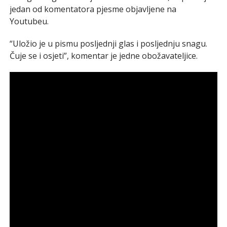
jedan od komentatora pjesme objavljene na
Youtubeu.
“Uložio je u pismu posljednji glas i posljednju snagu.
Čuje se i osjeti”, komentar je jedne obožavateljice.