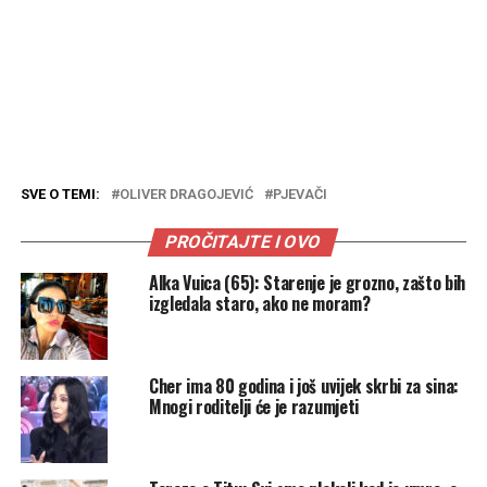
SVE O TEMI:
OLIVER DRAGOJEVIĆ
PJEVAČI
PROČITAJTE I OVO
Alka Vuica (65): Starenje je grozno, zašto bih
izgledala staro, ako ne moram?
Cher ima 80 godina i još uvijek skrbi za sina:
Mnogi roditelji će je razumjeti