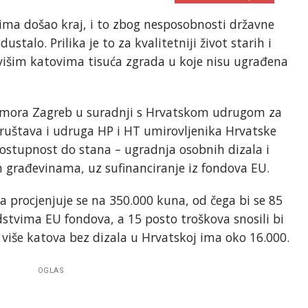
tovima došao kraj, i to zbog nesposobnosti državne
ustalo. Prilika je to za kvalitetniji život starih i
 višim katovima tisuća zgrada u koje nisu ugrađena
mora Zagreb u suradnji s Hrvatskom udrugom za
ruštava i udruga HP i HT umirovljenika Hrvatske
Dostupnost do stana – ugradnja osobnih dizala i
 građevinama, uz sufinanciranje iz fondova EU.
 procjenjuje se na 350.000 kuna, od čega bi se 85
stvima EU fondova, a 15 posto troškova snosili bi
i više katova bez dizala u Hrvatskoj ima oko 16.000.
OGLAS