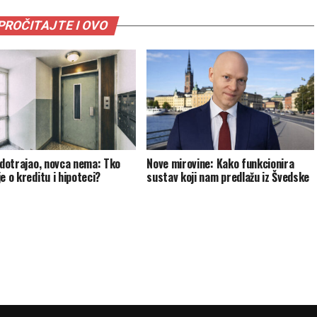
PROČITAJTE I OVO
e dotrajao, novca nema: Tko
Nove mirovine: Kako funkcionira
e o kreditu i hipoteci?
sustav koji nam predlažu iz Švedske