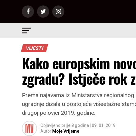
VIJESTI
Kako europskim novce
zgradu? Istječe rok z
Prema najavama iz Ministarstva regionalnog r
ugradnje dizala u postojeće višeetažne stam
drugoj polovici 2019. godine.
Objavljeno
prije 8 godina
|
09. 01. 2019.
Autor
Moje Vrijeme