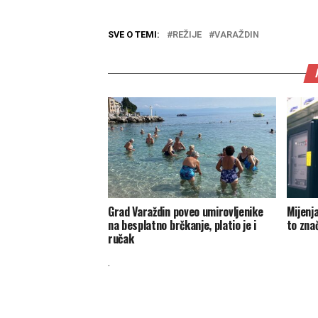
SVE O TEMI:
REŽIJE
VARAŽDIN
Grad Varaždin poveo umirovljenike
Mijenja
na besplatno brčkanje, platio je i
to znač
ručak
.