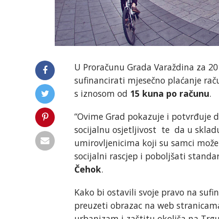
U Proračunu Grada Varaždina za 201
sufinancirati mjesečno plaćanje ra
s iznosom od
15 kuna po računu
.
“Ovime Grad pokazuje i potvrđuje d
socijalnu osjetljivost te da u skla
umirovljenicima koji su samci može 
socijalni rascjep i poboljšati stan
Čehok
.
Kako bi ostavili svoje pravo na suf
preuzeti obrazac na web stranicam
urbanizam i zaštitu okoliša na Trgu