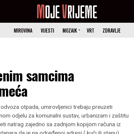
MIROVINA
VIJESTI
MOZAIK
VRT
ZDRAVLJE
jenim samcima
smeća
 odvoza otpada, umirovljenici trebaju preuzeti
nom odjelu za komunalni sustav, urbanizam i zaštitu
ijeti natrag zajedno sa zadnjom kopijom računa iz
stanara da je na određenoj adresi ( kući ili stanu)