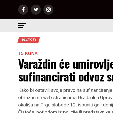
VIJESTI
15 KUNA
Varaždin će umirovl
sufinancirati odvoz 
Kako bi ostavili svoje pravo na sufinanciranje
obrazac na web stranicama Grada ili u Uprav
okoliša na Trgu slobode 12, ispuniti ga i don
Čistoće, potvrdom iz policije ili predstavnika 