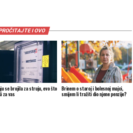
PROČITAJTE I OVO
ju se brojila za struju, evo što
Brinem o staroj i bolesnoj majci,
i za vas
smijem li tražiti dio njene penzije?