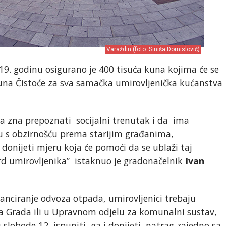
Varaždin (foto: Siniša Domislović)
9. godinu osigurano je 400 tisuća kuna kojima će se
čuna Čistoće za sva samačka umirovljenička kućanstva
a zna prepoznati socijalni trenutak i da ima
du s obzirnošću prema starijim građanima,
donijeti mjeru koja će pomoći da se ublaži taj
dard umirovljenika” istaknuo je gradonačelnik
Ivan
inanciranje odvoza otpada, umirovljenici trebaju
a Grada ili u Upravnom odjelu za komunalni sustav,
 slobode 12, ispuniti ga i donijeti natrag zajedno sa